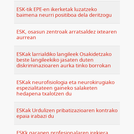
ESK-tik EPE-en ikerketak luzatzeko
baimena neurri positiboa dela deritzogu
ESK, osasun zentroak arratsaldez ixtearen
aurrean
ESKak larrialdiko langileek Osakidetzako
beste langileekiko jasaten duten
diskriminazioaren aurka tinko borrokan
ESKak neurofisiologia eta neurokirugiako
espezialitateen gaineko salaketen
hedapena txalotzen du
ESKak Urdulizen pribatizazioaren kontrako
epaia irabazi du
ESKk garapen profesionalaren irekiera