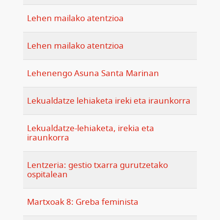
Lehen mailako atentzioa
Lehen mailako atentzioa
Lehenengo Asuna Santa Marinan
Lekualdatze lehiaketa ireki eta iraunkorra
Lekualdatze-lehiaketa, irekia eta
iraunkorra
Lentzeria: gestio txarra gurutzetako
ospitalean
Martxoak 8: Greba feminista