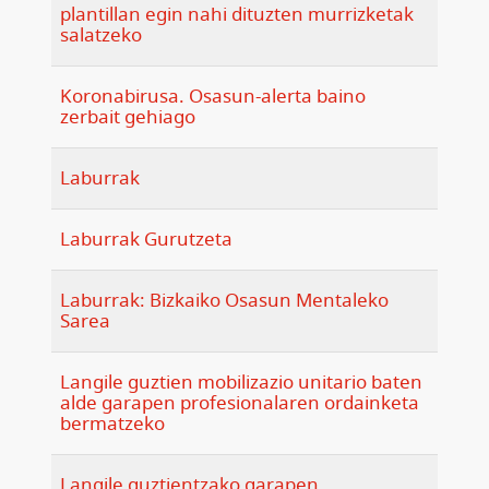
plantillan egin nahi dituzten murrizketak
salatzeko
Koronabirusa. Osasun-alerta baino
zerbait gehiago
Laburrak
Laburrak Gurutzeta
Laburrak: Bizkaiko Osasun Mentaleko
Sarea
Langile guztien mobilizazio unitario baten
alde garapen profesionalaren ordainketa
bermatzeko
Langile guztientzako garapen