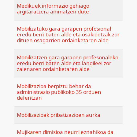
Medikuek informazio gehiago
argitaratzera animatzen dute
Mobilizatuko gara garapen profesional
eredu berri baten alde eta osakidetzak zor
dituen osagarrien ordainketaren alde
Mobilizatzen gara garapen profesonaleko
eredu berri baten alde eta langileei zor
zaienaren ordainketaren alde
Mobilizazioa berpiztu behar da
administrazio publikoko 35 orduen
defentzan
Mobilizazioak pribatizazioen aurka
Mujikaren dimisioa neurri eznahikoa da