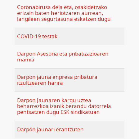
Coronabirusa dela eta, osakidetzako
erizain baten heriotzaren aurrean,
langileen segurtasuna eskatzen dugu
COVID-19 testak
Darpon Asesoria eta pribatizazioaren
mamia
Darpon jauna enpresa pribatura
itzultzearen harira
Darpon Jaunaren kargu uztea
beharrezkoa izanik berandu datorrela
pentsatzen dugu ESK sindikatuan
Darpón jaunari erantzuten