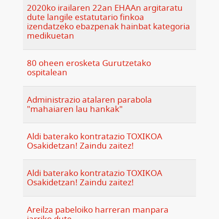
2020ko irailaren 22an EHAAn argitaratu
dute langile estatutario finkoa
izendatzeko ebazpenak hainbat kategoria
medikuetan
80 oheen erosketa Gurutzetako
ospitalean
Administrazio atalaren parabola
"mahaiaren lau hankak"
Aldi baterako kontratazio TOXIKOA
Osakidetzan! Zaindu zaitez!
Aldi baterako kontratazio TOXIKOA
Osakidetzan! Zaindu zaitez!
Areilza pabeloiko harreran manpara