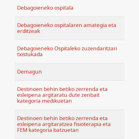
Debagoieneko ospitala
Debagoieneko ospitalaren amategia eta
erditzeak
Debagoieneko Ospitaleko zuzendaritzari
txistukada
Demagun
Destinoen behin betiko zerrenda eta
esleipena argitaratu dute zenbait
kategoria medikuetan
Destinoen behin betiko zerrenda eta
esleipena argitaratzea fisioterapia eta
FEM kategoria batzuetan