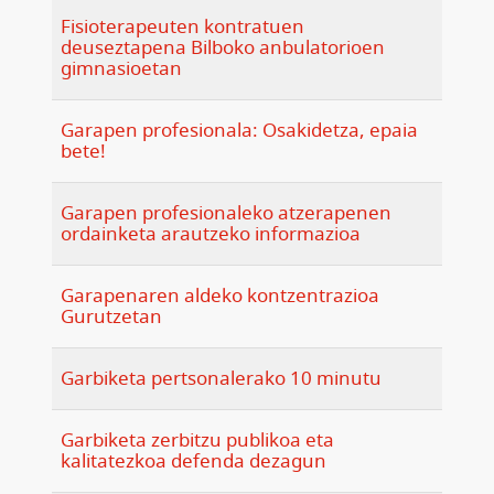
Fisioterapeuten kontratuen
deuseztapena Bilboko anbulatorioen
gimnasioetan
Garapen profesionala: Osakidetza, epaia
bete!
Garapen profesionaleko atzerapenen
ordainketa arautzeko informazioa
Garapenaren aldeko kontzentrazioa
Gurutzetan
Garbiketa pertsonalerako 10 minutu
Garbiketa zerbitzu publikoa eta
kalitatezkoa defenda dezagun