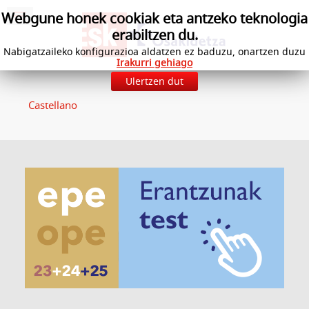
Webgune honek cookiak eta antzeko teknologia
erabiltzen du.
Nabigatzaileko konfigurazioa aldatzen ez baduzu, onartzen duzu
Irakurri gehiago
Ulertzen dut
Castellano