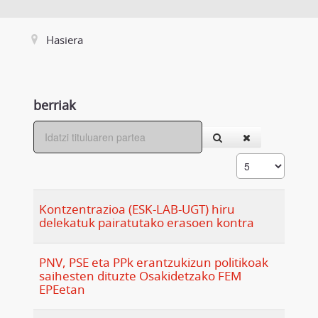
Hasiera
berriak
Kontzentrazioa (ESK-LAB-UGT) hiru
delekatuk pairatutako erasoen kontra
PNV, PSE eta PPk erantzukizun politikoak
saihesten dituzte Osakidetzako FEM
EPEetan