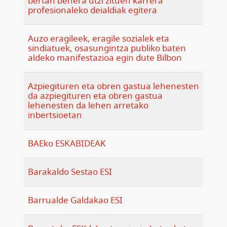
bertan behera utzi zituen karrera
profesionaleko deialdiak egitera
Auzo eragileek, eragile sozialek eta
sindiatuek, osasungintza publiko baten
aldeko manifestazioa egin dute Bilbon
Azpiegituren eta obren gastua lehenesten
da azpiegituren eta obren gastua
lehenesten da lehen arretako
inbertsioetan
BAEko ESKABIDEAK
Barakaldo Sestao ESI
Barrualde Galdakao ESI