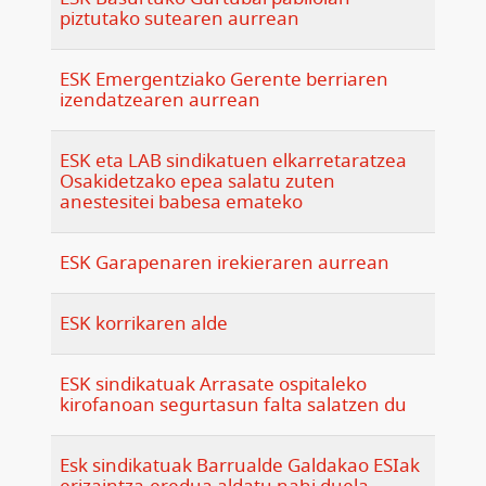
piztutako sutearen aurrean
ESK Emergentziako Gerente berriaren
izendatzearen aurrean
ESK eta LAB sindikatuen elkarretaratzea
Osakidetzako epea salatu zuten
anestesitei babesa emateko
ESK Garapenaren irekieraren aurrean
ESK korrikaren alde
ESK sindikatuak Arrasate ospitaleko
kirofanoan segurtasun falta salatzen du
Esk sindikatuak Barrualde Galdakao ESIak