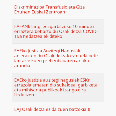
Diskriminazioa Transfusio eta Giza
Ehunen Euskal Zentroan
EAEANk langileei garbitzeko 10 minutu
erraztera behartu du Osakidetza COVID-
19a hedatzea ekiditeko
EAEko Justizia Auzitegi Nagusiak
adierazten du Osakidetzak ez duela bete
lan-arriskuen prebentzioaren arloko
araudia
EAEko justizia auzitegi nagusiak ESKri
arrazoia ematen dio sukaldea, garbiketa
eta mihiseria publikoak izango dira
Urdulizen
EAJ Osakidetza ez da zuen batzokia!!!