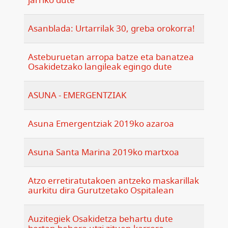
jarriko dute
Asanblada: Urtarrilak 30, greba orokorra!
Asteburuetan arropa batze eta banatzea
Osakidetzako langileak egingo dute
ASUNA - EMERGENTZIAK
Asuna Emergentziak 2019ko azaroa
Asuna Santa Marina 2019ko martxoa
Atzo erretiratutakoen antzeko maskarillak
aurkitu dira Gurutzetako Ospitalean
Auzitegiek Osakidetza behartu dute