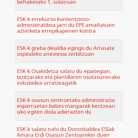
behaketako 1. solairuan
ESK-k errekurso kontentzioso-
administratiboa jarri du EPE amañatuen
azterketa errepikapenen kontra
ESK-k greba deialdia egingo du Arrasate
ospitaleko anestesia zerbitzuan
ESK-k Osakidetza salatu du epaitegian,
bizitzarako eta plantillaren osotasunerako
eskubidea urratzeagatik
ESK-k osasun zentroetako administrazio
esparruetan babes manparak kentzeari
uko egiten diola adierazten du
ESK-k salatu nahi du Donostialdea ESIak
Amara Erdi Osasun Zentoarekin duen