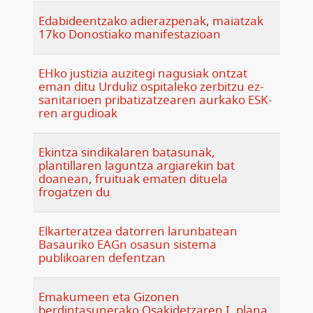
Edabideentzako adierazpenak, maiatzak
17ko Donostiako manifestazioan
EHko justizia auzitegi nagusiak ontzat
eman ditu Urduliz ospitaleko zerbitzu ez-
sanitarioen pribatizatzearen aurkako ESK-
ren argudioak
Ekintza sindikalaren batasunak,
plantillaren laguntza argiarekin bat
doanean, fruituak ematen dituela
frogatzen du
Elkarteratzea datorren larunbatean
Basauriko EAGn osasun sistema
publikoaren defentzan
Emakumeen eta Gizonen
berdintasunerako Osakidetzaren I. plana,