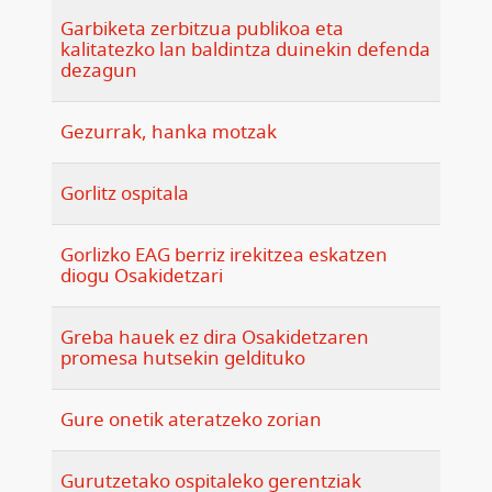
Garbiketa zerbitzua publikoa eta
kalitatezko lan baldintza duinekin defenda
dezagun
Gezurrak, hanka motzak
Gorlitz ospitala
Gorlizko EAG berriz irekitzea eskatzen
diogu Osakidetzari
Greba hauek ez dira Osakidetzaren
promesa hutsekin geldituko
Gure onetik ateratzeko zorian
Gurutzetako ospitaleko gerentziak