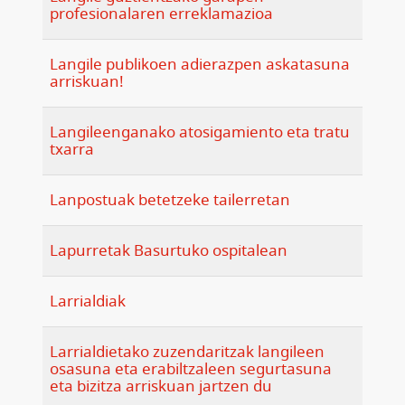
profesionalaren erreklamazioa
Langile publikoen adierazpen askatasuna
arriskuan!
Langileenganako atosigamiento eta tratu
txarra
Lanpostuak betetzeke tailerretan
Lapurretak Basurtuko ospitalean
Larrialdiak
Larrialdietako zuzendaritzak langileen
osasuna eta erabiltzaleen segurtasuna
eta bizitza arriskuan jartzen du