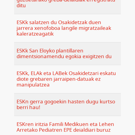
ditu
ESKk salatzen du Osakidetzak duen
jarrera xenofoboa langile migratzaileak
kaleratzeagatik
ESKk San Eloyko plantillaren
dimentsionamendu egokia exigitzen du
ESKk, ELAk eta LABek Osakidetzari eskatu
diote grebaren jarraipen-datuak ez
manipulatzea
ESKn gerra gogoekin hasten dugu kurtso
berri hau!
ESKren iritzia Famili Medikuen eta Lehen
Arretako Pediatren EPE deialdiari buruz