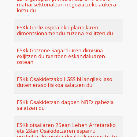
mahai sektorialean negoziatzeko aukera
lortu du
ESKk Gorliz ospitaleko plantillaren
dimentsionamendu zuzena exijitzen du
ESKk Gotzone Sagarduiren dimisioa
exijitzen du txertoen eskandaluaren
ostean
ESKk Osakidetzako LGSS bi langilek jaso
duten eraso fisikoa salatzen du
ESKk Osakidetzan dagoen NBEz gabezia
salatzen du
ESKk otsailaren 25ean Lehen Arretarako
eta 28an Osakidetzaren esparru
guztietarako greba-deialdiak erregistratu