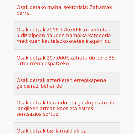
Osakidetako mahai sektoriala: Zaharrak
berri…
Osakidetzak 2016-17ko EPEko ikerketa
judizialpean dauden hamaika kategoria
medikuen kautelazko etetea iragarri du
Osakidetzak 207.000€ xahutu du bere 35.
urteurrena ospatzeko
Osakidetzak azterketen errepikapena
geldiarazi behar du
Osakidetzak berandu eta gaizki jokatu du,
langileen artean kaos eta estres-
sentsazioa sortuz
Osakidetzak bizi larrialdiak ez