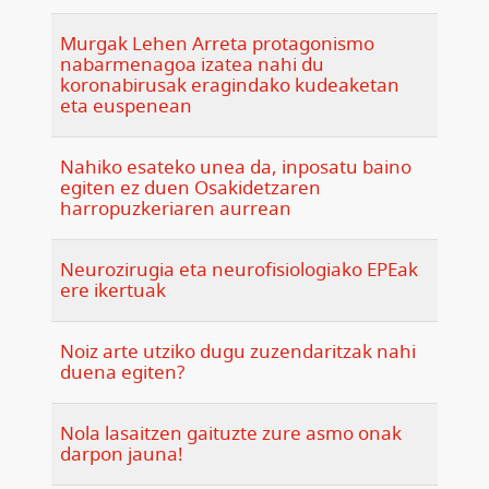
Murgak Lehen Arreta protagonismo
nabarmenagoa izatea nahi du
koronabirusak eragindako kudeaketan
eta euspenean
Nahiko esateko unea da, inposatu baino
egiten ez duen Osakidetzaren
harropuzkeriaren aurrean
Neurozirugia eta neurofisiologiako EPEak
ere ikertuak
Noiz arte utziko dugu zuzendaritzak nahi
duena egiten?
Nola lasaitzen gaituzte zure asmo onak
darpon jauna!