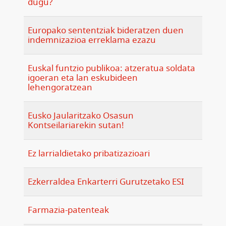
dugu?
Europako sententziak bideratzen duen
indemnizazioa erreklama ezazu
Euskal funtzio publikoa: atzeratua soldata
igoeran eta lan eskubideen
lehengoratzean
Eusko Jaularitzako Osasun
Kontseilariarekin sutan!
Ez larrialdietako pribatizazioari
Ezkerraldea Enkarterri Gurutzetako ESI
Farmazia-patenteak