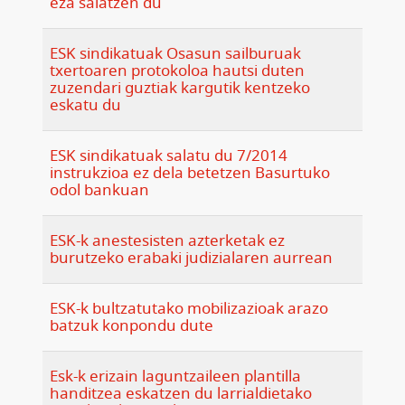
eza salatzen du
ESK sindikatuak Osasun sailburuak
txertoaren protokoloa hautsi duten
zuzendari guztiak kargutik kentzeko
eskatu du
ESK sindikatuak salatu du 7/2014
instrukzioa ez dela betetzen Basurtuko
odol bankuan
ESK-k anestesisten azterketak ez
burutzeko erabaki judizialaren aurrean
ESK-k bultzatutako mobilizazioak arazo
batzuk konpondu dute
Esk-k erizain laguntzaileen plantilla
handitzea eskatzen du larrialdietako