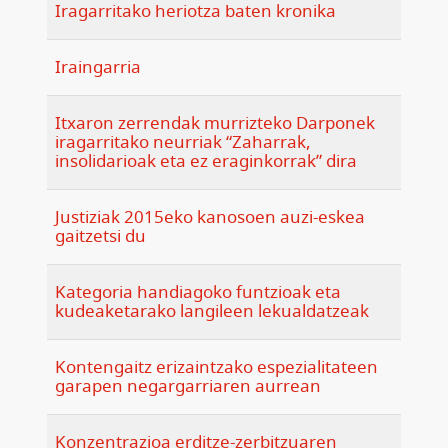
Iragarritako heriotza baten kronika
Iraingarria
Itxaron zerrendak murrizteko Darponek
iragarritako neurriak “Zaharrak,
insolidarioak eta ez eraginkorrak” dira
Justiziak 2015eko kanosoen auzi-eskea
gaitzetsi du
Kategoria handiagoko funtzioak eta
kudeaketarako langileen lekualdatzeak
Kontengaitz erizaintzako espezialitateen
garapen negargarriaren aurrean
Konzentrazioa erditze-zerbitzuaren