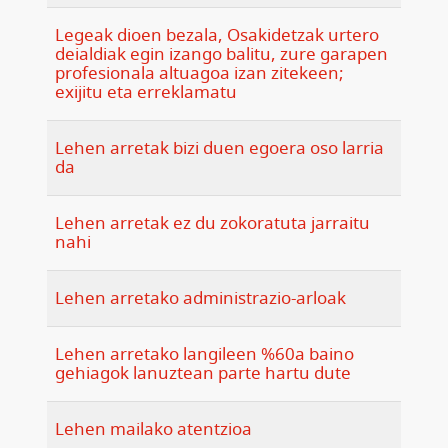
Legeak dioen bezala, Osakidetzak urtero
deialdiak egin izango balitu, zure garapen
profesionala altuagoa izan zitekeen;
exijitu eta erreklamatu
Lehen arretak bizi duen egoera oso larria
da
Lehen arretak ez du zokoratuta jarraitu
nahi
Lehen arretako administrazio-arloak
Lehen arretako langileen %60a baino
gehiagok lanuztean parte hartu dute
Lehen mailako atentzioa