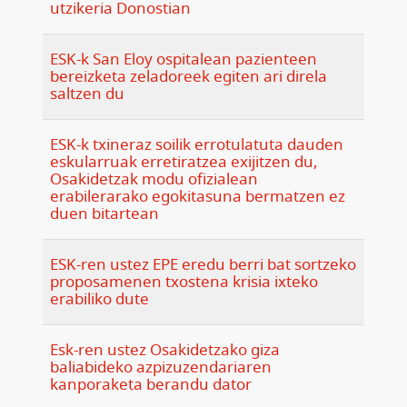
utzikeria Donostian
ESK-k San Eloy ospitalean pazienteen
bereizketa zeladoreek egiten ari direla
saltzen du
ESK-k txineraz soilik errotulatuta dauden
eskularruak erretiratzea exijitzen du,
Osakidetzak modu ofizialean
erabilerarako egokitasuna bermatzen ez
duen bitartean
ESK-ren ustez EPE eredu berri bat sortzeko
proposamenen txostena krisia ixteko
erabiliko dute
Esk-ren ustez Osakidetzako giza
baliabideko azpizuzendariaren
kanporaketa berandu dator