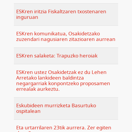
ESKren iritzia Fiskaltzaren txostenaren
inguruan
ESKren komunikatua, Osakidetzako
zuzendari nagusiaren zitazioaren aurrean
ESKren salaketa: Trapuzko heroiak
ESKren ustez Osakidetzak ez du Lehen
Arretako lankideen baldintza
negargarriak konpontzeko proposamen
errealak aurkeztu.
Eskubideen murrizketa Basurtuko
ospitalean
Eta urtarrilaren 23tik aurrera. Zer egiten