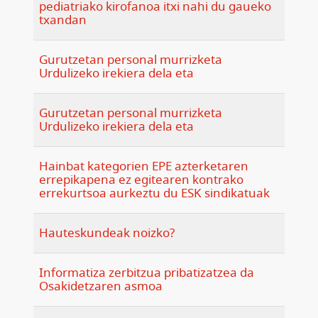
pediatriako kirofanoa itxi nahi du gaueko
txandan
Gurutzetan personal murrizketa
Urdulizeko irekiera dela eta
Gurutzetan personal murrizketa
Urdulizeko irekiera dela eta
Hainbat kategorien EPE azterketaren
errepikapena ez egitearen kontrako
errekurtsoa aurkeztu du ESK sindikatuak
Hauteskundeak noizko?
Informatiza zerbitzua pribatizatzea da
Osakidetzaren asmoa