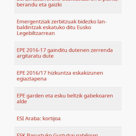
berandu eta gaizki
Emergentziak zerbitzuak bidezko lan-
baldintzak eskatuko ditu Eusko
Legebiltzarrean
EPE 2016-17 gainditu dutenen zerrenda
argitaratu dute
EPE 2016/17 hizkuntza eskakizunen
egiaztapena
EPE garden eta esku beltzik gabekoaren
alde
ESI Araba: kortijoa
ESK Basurtuko Gurtubai pabiloian