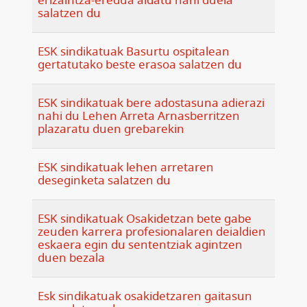
erizaintza-eredua aldatu nahi duela
salatzen du
ESK sindikatuak Basurtu ospitalean
gertatutako beste erasoa salatzen du
ESK sindikatuak bere adostasuna adierazi
nahi du Lehen Arreta Arnasberritzen
plazaratu duen grebarekin
ESK sindikatuak lehen arretaren
deseginketa salatzen du
ESK sindikatuak Osakidetzan bete gabe
zeuden karrera profesionalaren deialdien
eskaera egin du sententziak agintzen
duen bezala
Esk sindikatuak osakidetzaren gaitasun