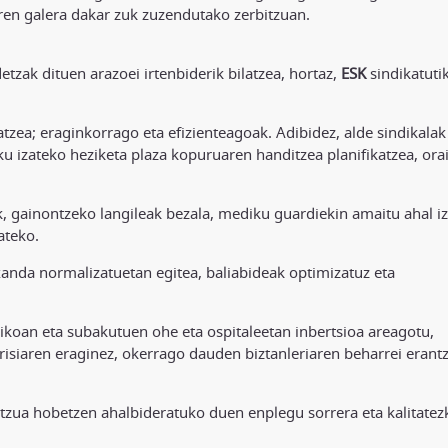
earen galera dakar zuk zuzendutako zerbitzuan.
tzak dituen arazoei irtenbiderik bilatzea, hortaz,
ESK
sindikatuti
tzea; eraginkorrago eta efizienteagoak. Adibidez, alde sindikalak
u izateko heziketa plaza kopuruaren handitzea planifikatzea, ora
, gainontzeko langileak bezala, mediku guardiekin amaitu ahal i
ateko.
xanda normalizatuetan egitea, baliabideak optimizatuz eta
ikoan eta subakutuen ohe eta ospitaleetan inbertsioa areagotu,
 krisiaren eraginez, okerrago dauden biztanleriaren beharrei erant
itzua hobetzen ahalbideratuko duen enplegu sorrera eta kalitatez