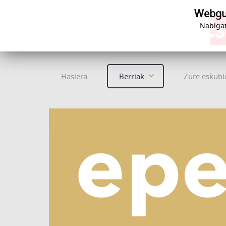
Webgun
Nabigat
Hasiera
Berriak
Zure eskubi