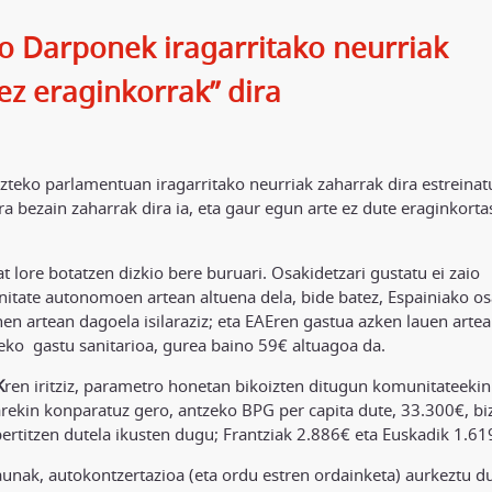
o Darponek iragarritako neurriak
 ez eraginkorrak” dira
zteko parlamentuan iragarritako neurriak zaharrak dira estreinat
ra bezain zaharrak dira ia, eta gaur egun arte ez dute eraginkorta
t lore botatzen dizkio bere buruari. Osakidetzari gustatu ei zaio
tate autonomoen artean altuena dela, bide batez, Espainiako o
n artean dagoela isilaraziz; eta EAEren gastua azken lauen arte
eko gastu sanitarioa, gurea baino 59€ altuagoa da.
K
ren iritziz, parametro honetan bikoizten ditugun komunitateekin
arekin konparatuz gero, antzeko BPG per capita dute, 33.300€, bi
rtitzen dutela ikusten dugu; Frantziak 2.886€ eta Euskadik 1.61
aunak, autokontzertazioa (eta ordu estren ordainketa) aurkeztu d