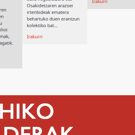
Irakurri
Osakidetzaren arazoei
ren
irtenbideak ematera
en
behartuko duen erantzun
tu
kolektibo bat
…
lioi
enak,
Irakurri
agatik.