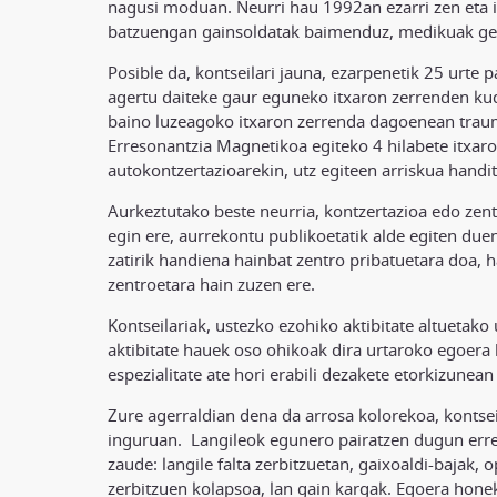
nagusi moduan. Neurri hau 1992an ezarri zen eta it
batzuengan gainsoldatak baimenduz, medikuak ge
Posible da, kontseilari jauna, ezarpenetik 25 urte 
agertu daiteke gaur eguneko itxaron zerrenden ku
baino luzeagoko itxaron zerrenda dagoenean traum
Erresonantzia Magnetikoa egiteko 4 hilabete itxar
autokontzertazioarekin, utz egiteen arriskua handi
Aurkeztutako beste neurria, kontzertazioa edo zent
egin ere, aurrekontu publikoetatik alde egiten du
zatirik handiena hainbat zentro pribatuetara doa, h
zentroetara hain zuzen ere.
Kontseilariak, ustezko ezohiko aktibitate altuetako 
aktibitate hauek oso ohikoak dira urtaroko egoera b
espezialitate ate hori erabili dezakete etorkizunea
Zure agerraldian dena da arrosa kolorekoa, kontsei
inguruan. Langileok egunero pairatzen dugun erreal
zaude: langile falta zerbitzuetan, gaixoaldi-bajak, 
zerbitzuen kolapsoa, lan gain kargak. Egoera honek