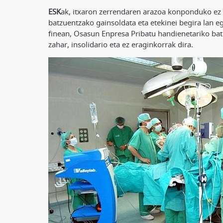
ESK
ak, itxaron zerrendaren arazoa konponduko ez d
batzuentzako gainsoldata eta etekinei begira lan 
finean, Osasun Enpresa Pribatu handienetariko bat
zahar, insolidario eta ez eraginkorrak dira.