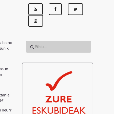
u baino
sunik
sasun
an
ztanle
9€.
u neurri