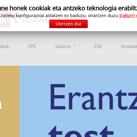
e honek cookiak eta antzeko teknologia erabilt
zaileko konfigurazioa aldatzen ez baduzu, onartzen duzu
Irakurri
Ulertzen dut
deak
EPE
Galeria
ESK
Kontak