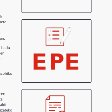
ik
bete
n
an.
z badu
nen
n
 Ezohiko
ren
ta
aldi
 izateko