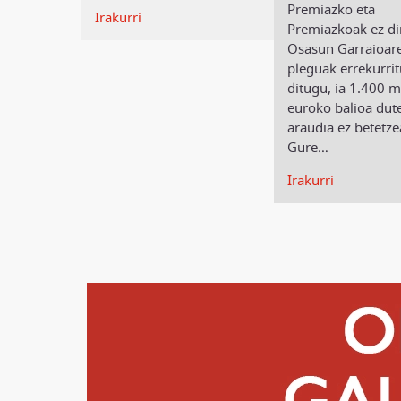
Premiazko eta
Irakurri
Premiazkoak ez di
Osasun Garraioar
pleguak errekurri
ditugu, ia 1.400 mi
euroko balioa dut
araudia ez betetze
Gure
…
Irakurri