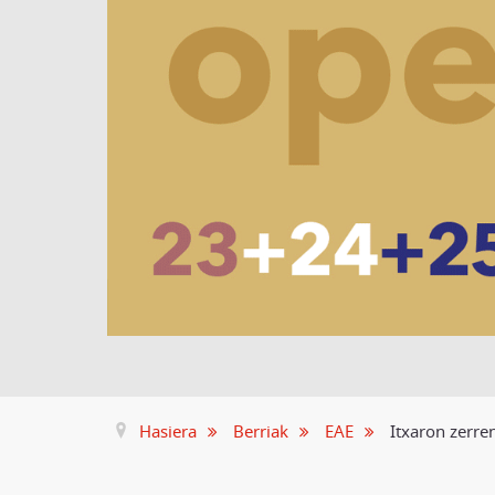
Hasiera
Berriak
EAE
Itxaron zerre