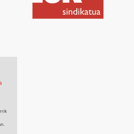
a
rrik
an.