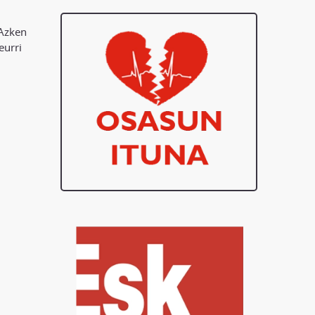
 Azken
eurri