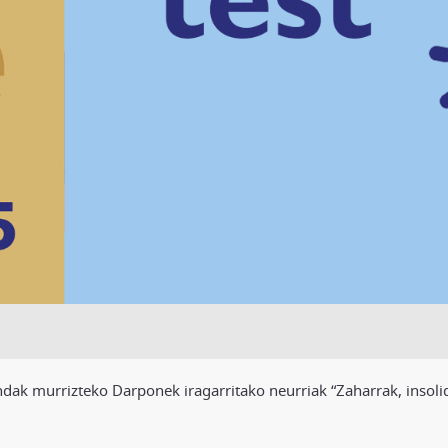
ndak murrizteko Darponek iragarritako neurriak “Zaharrak, insolid