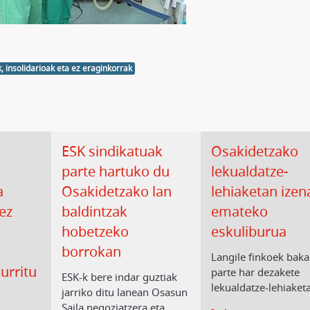
, insolidarioak eta ez eraginkorrak
ESK sindikatuak
Osakidetzako
parte hartuko du
lekualdatze-
a
Osakidetzako lan
lehiaketan izen
ez
baldintzak
emateko
hobetzeko
eskuliburua
borrokan
Langile finkoek baka
urritu
parte har dezakete
ESK-k bere indar guztiak
lekualdatze-lehiaket
jarriko ditu lanean Osasun
Saila negoziatzera eta