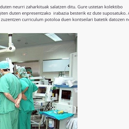
uten neurri zaharkituak salatzen ditu. Gure ustetan kolektibo
egiten duten enpresentzako irabazia besterik ez dute suposatuko.
 zuzentzen curriculum potoloa duen kontseilari batetik datozen n