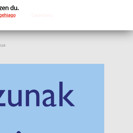
zen du.
 gehiago
Castellano
tua