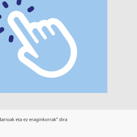
arioak eta ez eraginkorrak” dira