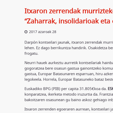
Itxaron zerrendak murriztek
“Zaharrak, insolidarioak eta
2017 azaroak 28
Darpón kontseilari jaunak, itxaron zerrendak murri
lehen. Ez dago berrikuntza handirik. Osakidetza be
frogatu.
Neurri hauek aurkeztu aurretik kontseilariak hainba
gogoratzea bere osasun gastua gainontzeko komuni
gastua, Europar Batasunaren esparruan, hiru azkene
legokeela. Horrela, Europar Batasuneko bataz best
Euskadiko BPG (PIB) per capita 31.805€koa da.
ES
konparatzea, ikerketa metodo iruzurtia da. Frantzi
bakoitzaren osasunean gu baino askoz gehiago inbe
Itxaron zerrenden egoeraren aurrean, kontseilari j