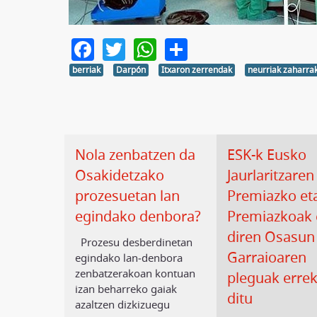
Facebook
Twitter
WhatsApp
Share
berriak
Darpón
Itxaron zerrendak
neurriak zaharrak
Nola zenbatzen da
ESK-k Eusko
Osakidetzako
Jaurlaritzaren
prozesuetan lan
Premiazko et
egindako denbora?
Premiazkoak 
diren Osasun
Prozesu desberdinetan
Garraioaren
egindako lan‑denbora
zenbatzerakoan kontuan
pleguak errek
izan beharreko gaiak
ditu
azaltzen dizkizuegu