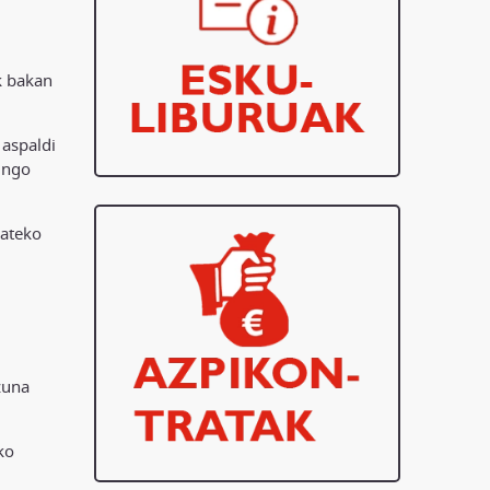
k bakan
 aspaldi
ingo
zateko
zuna
ko