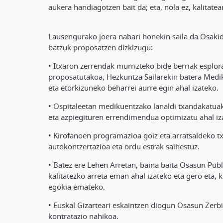
aukera handiagotzen bait da; eta, nola ez, kalitat
Lausengurako joera nabari honekin saila da Osakide
batzuk proposatzen dizkizugu:
• Itxaron zerrendak murrizteko bide berriak esplora
proposatutakoa, Hezkuntza Sailarekin batera Medik
eta etorkizuneko beharrei aurre egin ahal izateko.
• Ospitaleetan medikuentzako lanaldi txandakatuak
eta azpiegituren errendimendua optimizatu ahal iz
• Kirofanoen programazioa goiz eta arratsaldeko t
autokontzertazioa eta ordu estrak saihestuz.
• Batez ere Lehen Arretan, baina baita Osasun Publ
kalitatezko arreta eman ahal izateko eta gero eta,
egokia emateko.
• Euskal Gizarteari eskaintzen diogun Osasun Zerb
kontratazio nahikoa.