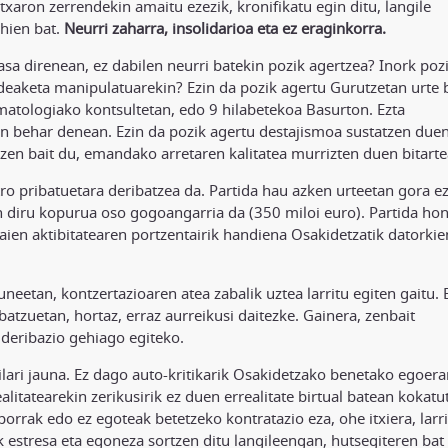
xaron zerrendekin amaitu ezezik, kronifikatu egin ditu, langile
hien bat.
Neurri zaharra, insolidarioa eta ez eraginkorra.
pasa direnean, ez dabilen neurri batekin pozik agertzea? Inork poz
deaketa manipulatuarekin? Ezin da pozik agertu Gurutzetan urte 
atologiako kontsultetan, edo 9 hilabetekoa Basurton. Ezta
on behar denean. Ezin da pozik agertu destajismoa sustatzen due
tzen bait du, emandako arretaren kalitatea murrizten duen bitarte
ro pribatuetara deribatzea da. Partida hau azken urteetan gora e
en diru kopurua oso gogoangarria da (350 miloi euro). Partida ho
aien aktibitatearen portzentairik handiena Osakidetzatik datorkie
uneetan, kontzertazioaren atea zabalik uztea larritu egiten gaitu.
atzuetan, hortaz, erraz aurreikusi daitezke. Gainera, zenbait
n deribazio gehiago egiteko.
lari jauna. Ez dago auto-kritikarik Osakidetzako benetako egoera
itatearekin zerikusirik ez duen errealitate birtual batean kokatu
oporrak edo ez egoteak betetzeko kontratazio eza, ohe itxiera, larri
 estresa eta egoneza sortzen ditu langileengan, hutsegiteren bat