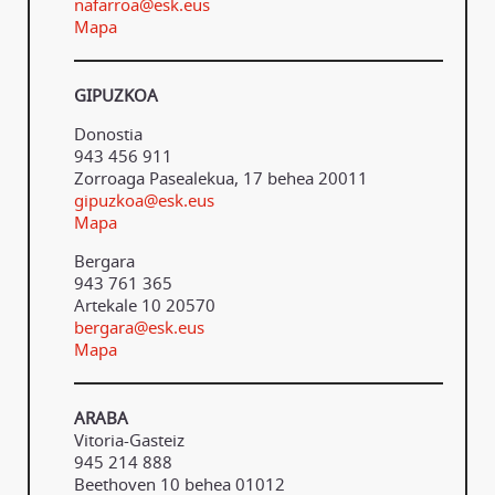
nafarroa@esk.eus
Mapa
GIPUZKOA
Donostia
943 456 911
Zorroaga Pasealekua, 17 behea 20011
gipuzkoa@esk.eus
Mapa
Bergara
943 761 365
Artekale 10 20570
bergara@esk.eus
Mapa
ARABA
Vitoria-Gasteiz
945 214 888
Beethoven 10 behea 01012