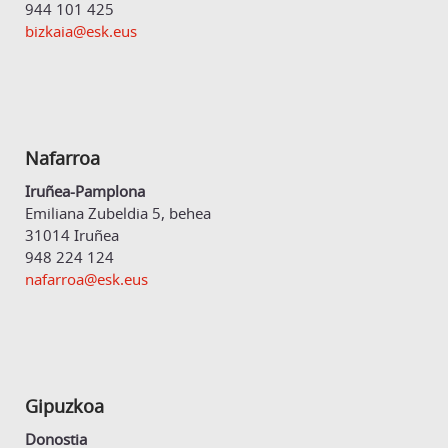
944 101 425
bizkaia@esk.eus
Nafarroa
Iruñea-Pamplona
Emiliana Zubeldia 5, behea
31014 Iruñea
948 224 124
nafarroa@esk.eus
Gipuzkoa
Donostia