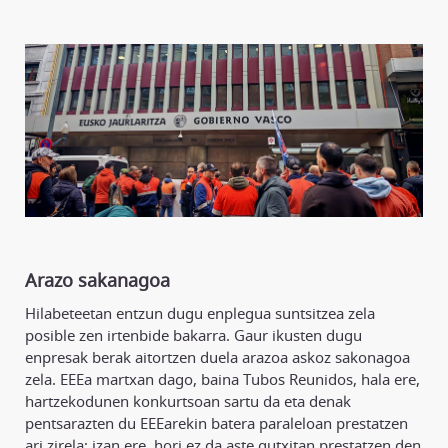
Arazo sakanagoa
Hilabeteetan entzun dugu enplegua suntsitzea zela
posible zen irtenbide bakarra. Gaur ikusten dugu
enpresak berak aitortzen duela arazoa askoz sakonagoa
zela. EEEa martxan dago, baina Tubos Reunidos, hala ere,
hartzekodunen konkurtsoan sartu da eta denak
pentsarazten du EEEarekin batera paraleloan prestatzen
ari zirela; izan ere, hori ez da aste gutxitan prestatzen den