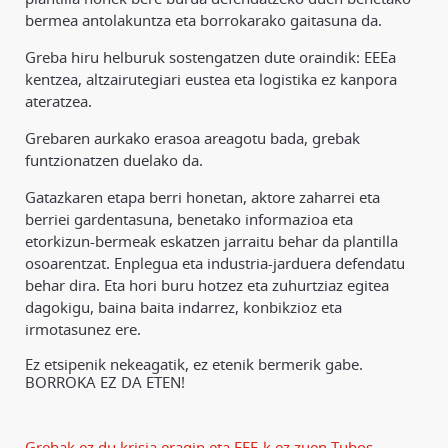
bermea antolakuntza eta borrokarako gaitasuna da.
Greba hiru helburuk sostengatzen dute oraindik: EEEa
kentzea, altzairutegiari eustea eta logistika ez kanpora
ateratzea.
Grebaren aurkako erasoa areagotu bada, grebak
funtzionatzen duelako da.
Gatazkaren etapa berri honetan, aktore zaharrei eta
berriei gardentasuna, benetako informazioa eta
etorkizun-bermeak eskatzen jarraitu behar da plantilla
osoarentzat. Enplegua eta industria-jarduera defendatu
behar dira. Eta hori buru hotzez eta zuhurtziaz egitea
dagokigu, baina baita indarrez, konbikzioz eta
irmotasunez ere.
Ez etsipenik nekeagatik, ez etenik bermerik gabe.
BORROKA EZ DA ETEN!
Grebak ez du krisia eragin eta EEE-k ez zuen Tubos