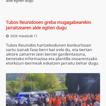
alde egiten dugu
Tubos Reunidosen greba mugagabearekin
jarraitzearen alde egiten dugu
2026 maiatzak 11
Tubos Reunidos hartzekodunen konkurtsoan
sartu izanak fase berri bat ireki du, eta bertan
aktore zaharrei zein berriei gardentasuna,
benetako informazioa eta plantilla osoarentzako
etorkizun-bermeak eskatzen jarraitu behar dugu.