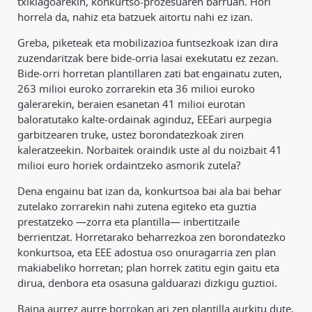
txikiagoarekin, konkurtso-prozesuaren barruan. Hori
horrela da, nahiz eta batzuek aitortu nahi ez izan.
Greba, piketeak eta mobilizazioa funtsezkoak izan dira
zuzendaritzak bere bide-orria lasai exekutatu ez zezan.
Bide-orri horretan plantillaren zati bat engainatu zuten,
263 milioi euroko zorrarekin eta 36 milioi euroko
galerarekin, beraien esanetan 41 milioi eurotan
baloratutako kalte-ordainak aginduz, EEEari aurpegia
garbitzearen truke, ustez borondatezkoak ziren
kaleratzeekin. Norbaitek oraindik uste al du noizbait 41
milioi euro horiek ordaintzeko asmorik zutela?
Dena engainu bat izan da, konkurtsoa bai ala bai behar
zutelako zorrarekin nahi zutena egiteko eta guztia
prestatzeko —zorra eta plantilla— inbertitzaile
berrientzat. Horretarako beharrezkoa zen borondatezko
konkurtsoa, eta EEE adostua oso onuragarria zen plan
makiabeliko horretan; plan horrek zatitu egin gaitu eta
dirua, denbora eta osasuna galduarazi dizkigu guztioi.
Baina aurrez aurre borrokan ari zen plantilla aurkitu dute,