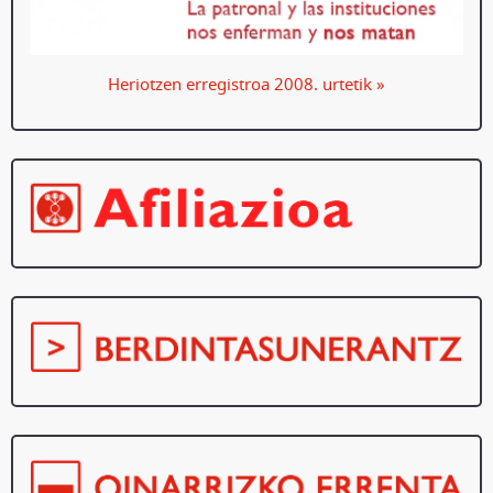
Heriotzen erregistroa 2008. urtetik »