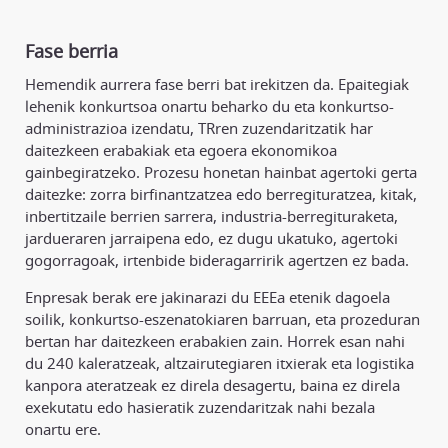
Fase berria
Hemendik aurrera fase berri bat irekitzen da. Epaitegiak
lehenik konkurtsoa onartu beharko du eta konkurtso-
administrazioa izendatu, TRren zuzendaritzatik har
daitezkeen erabakiak eta egoera ekonomikoa
gainbegiratzeko. Prozesu honetan hainbat agertoki gerta
daitezke: zorra birfinantzatzea edo berregituratzea, kitak,
inbertitzaile berrien sarrera, industria-berregituraketa,
jardueraren jarraipena edo, ez dugu ukatuko, agertoki
gogorragoak, irtenbide bideragarririk agertzen ez bada.
Enpresak berak ere jakinarazi du EEEa etenik dagoela
soilik, konkurtso-eszenatokiaren barruan, eta prozeduran
bertan har daitezkeen erabakien zain. Horrek esan nahi
du 240 kaleratzeak, altzairutegiaren itxierak eta logistika
kanpora ateratzeak ez direla desagertu, baina ez direla
exekutatu edo hasieratik zuzendaritzak nahi bezala
onartu ere.