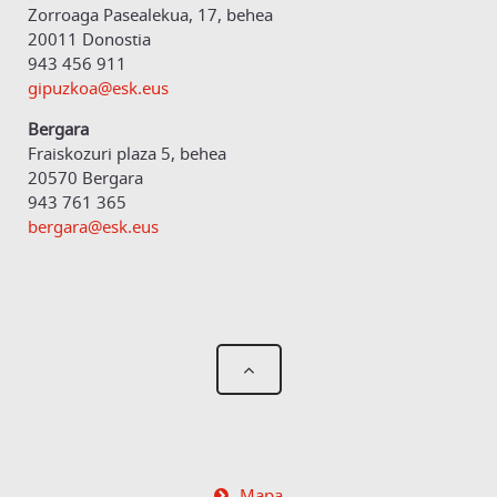
Zorroaga Pasealekua, 17, behea
20011 Donostia
943 456 911
gipuzkoa@esk.eus
Bergara
Fraiskozuri plaza 5, behea
20570 Bergara
943 761 365
bergara@esk.eus
Mapa