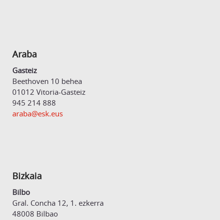
Araba
Gasteiz
Beethoven 10 behea
01012 Vitoria-Gasteiz
945 214 888
araba@esk.eus
Bizkaia
Bilbo
Gral. Concha 12, 1. ezkerra
48008 Bilbao