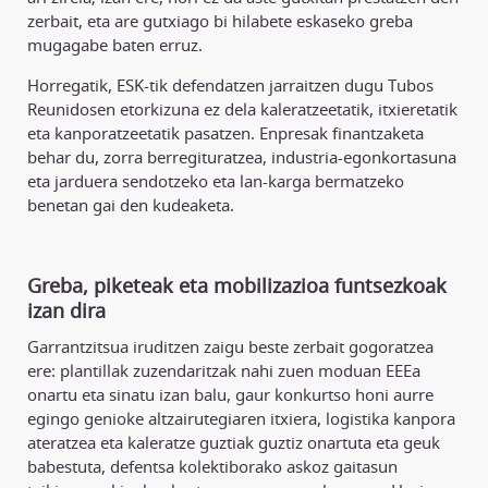
zerbait, eta are gutxiago bi hilabete eskaseko greba
mugagabe baten erruz.
Horregatik, ESK-tik defendatzen jarraitzen dugu Tubos
Reunidosen etorkizuna ez dela kaleratzeetatik, itxieretatik
eta kanporatzeetatik pasatzen. Enpresak finantzaketa
behar du, zorra berregituratzea, industria-egonkortasuna
eta jarduera sendotzeko eta lan-karga bermatzeko
benetan gai den kudeaketa.
Greba, piketeak eta mobilizazioa funtsezkoak
izan dira
Garrantzitsua iruditzen zaigu beste zerbait gogoratzea
ere: plantillak zuzendaritzak nahi zuen moduan EEEa
onartu eta sinatu izan balu, gaur konkurtso honi aurre
egingo genioke altzairutegiaren itxiera, logistika kanpora
ateratzea eta kaleratze guztiak guztiz onartuta eta geuk
babestuta, defentsa kolektiborako askoz gaitasun