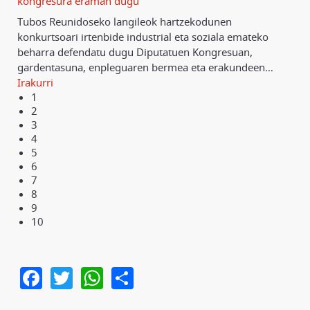
kongresura eraman dugu
Tubos Reunidoseko langileok hartzekodunen
konkurtsoari irtenbide industrial eta soziala emateko
beharra defendatu dugu Diputatuen Kongresuan,
gardentasuna, enpleguaren bermea eta erakundeen
…
Irakurri
1
2
3
4
5
6
7
8
9
10
Facebook
Twitter
WhatsApp
Share