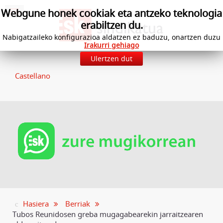
Webgune honek cookiak eta antzeko teknologia
erabiltzen du.
Nabigatzaileko konfigurazioa aldatzen ez baduzu, onartzen duzu
Irakurri gehiago
Ulertzen dut
Castellano
Hasiera
Berriak
Tubos Reunidosen greba mugagabearekin jarraitzearen