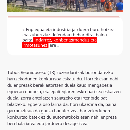
« Enplegua eta industria-jarduera buru hotzez
eta zuhurtziaz defendatu behar dira, baina
baita
indarrez, konbentzimenduz eta
irmotasunez
ere »
Tubos Reunidoseko (TR) zuzendaritzak borondatezko
hartzekodunen konkurtsoa eskatu du. Horrek esan nahi
du enpresak berak aitortzen duela kaudimengabezia
egoeran dagoela, eta epaitegiaren esku-hartzea eskatzen
duela, zorra antolatzen saiatzeko eta irtenbide bat
bilatzeko. Egoera oso larria da, hori ukaezina da, baina
garrantzitsua da gauza bat ulertzea: hartzekodunen
konkurtso batek ez du automatikoki esan nahi enpresa
berehala ixtea edo jarduera desagertzea.