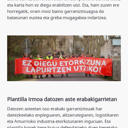
eta karta hori ez diegu erabiltzen utzi. Eta, hain zuzen ere
horregatik, orain inoiz baino garrantzitsuagoa da
batasunari eustea eta greba mugagabea indartzea.
Plantilla irmoa datozen aste erabakigarrietan
Datozen asteetan oso erabaki garrantzitsuak har
daitezkeelako enpleguaren, altzairutegiaren, logistikaren
eta Amurrioko industria-etorkizunaren inguruan. Eta
plantilla honek bere burua defendatzeko duen benetako