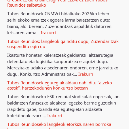
Reunidos salbatuko
Tubos Reunidosek CNMVri bidalitako 2026ko lehen
seihilekoko emaitzek egoera larria baieztatzen dute;
baina, aldi berean, Zuzendaritzak aspalditik datorren
krisiaren zama
…
Irakurri
Tubos Reunidos: langileok gainditu dugu; Zuzendaritzak
suspenditu egin du
Ikasturte honetan kaleratzeak geldiarazi, altzairutegia
defendatu eta logistika kanporatzea eragotzi dugu.
Merezitako udako atsedenaren ondoren, erne jarraituko
dugu, Konkurtso Administrazioak
…
Irakurri
Tubos Reunidosek egutegiak aldatu nahi ditu “atzeko
atetik”, hartzekodunen konkurtso betean
Tubos Reunidoseko ESK-ren atal sindikalak enpresak, lan-
baldintzen funtsezko aldaketa legezko berme guztiekin
izapidetu gabe, txanda eta egutegietan aldaketa
kolektiboak ezarri
…
Irakurri
Tubos Reunidoseko langileok etorkizunaren borroka