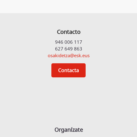
Contacto
946 006 117
627 649 863
osakidetza@esk.eus
Contacta
Organízate