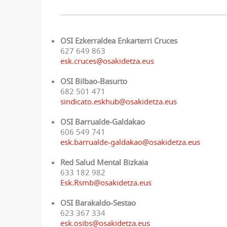
OSI Ezkerraldea Enkarterri Cruces
627 649 863
esk.cruces@osakidetza.eus
OSI Bilbao-Basurto
682 501 471
sindicato.eskhub@osakidetza.eus
OSI Barrualde-Galdakao
606 549 741
esk.barrualde-galdakao@osakidetza.eus
Red Salud Mental Bizkaia
633 182 982
Esk.Rsmb@osakidetza.eus
OSI Barakaldo-Sestao
623 367 334
esk.osibs@osakidetza.eus