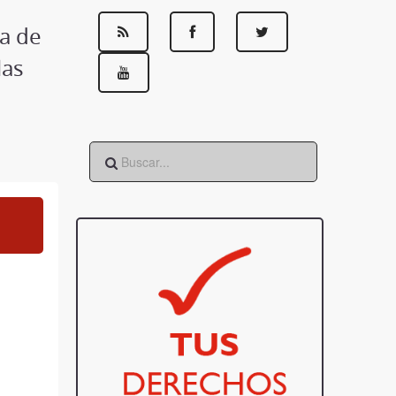
ma de
las