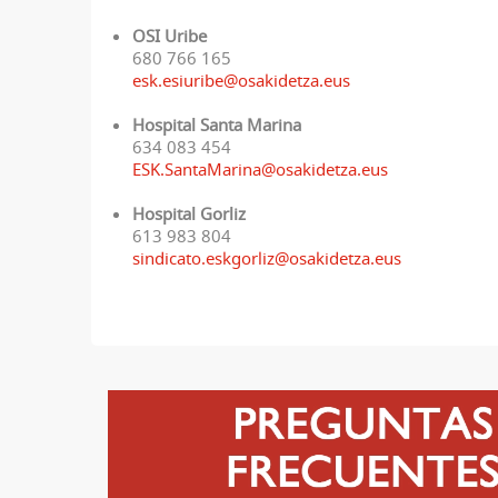
OSI Uribe
680 766 165
esk.esiuribe@osakidetza.eus
Hospital Santa Marina
634 083 454
ESK.SantaMarina@osakidetza.eus
Hospital Gorliz
613 983 804
sindicato.eskgorliz@osakidetza.eus