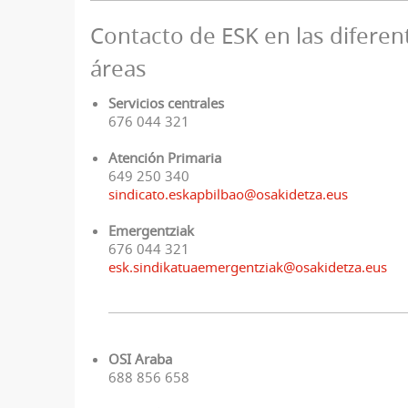
Contacto de ESK en las diferen
áreas
Servicios centrales
676 044 321
Atención Primaria
649 250 340
sindicato.eskapbilbao@osakidetza.eus
Emergentziak
676 044 321
esk.sindikatuaemergentziak@osakidetza.eus
OSI Araba
688 856 658