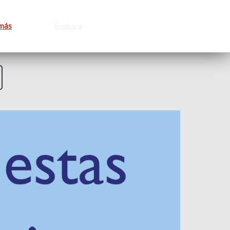
más
Euskara