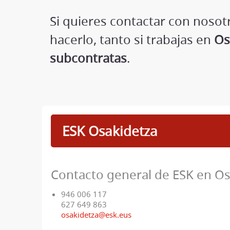
Si quieres contactar con nosotr
hacerlo, tanto si trabajas en
Os
subcontratas
.
ESK Osakidetza
Contacto general de ESK en Os
946 006 117
627 649 863
osakidetza@esk.eus