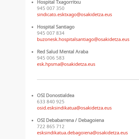
Hospital Txagorritxu
945 007 350
sindicato.esktxago@osakidetza.eus
Hospital Santiago
945 007 834
buzonesk.hospitalsantiago@osakidetza.eus
Red Salud Mental Araba
945 006 583
esk.hpsma@osakidetza.eus
OSI Donostialdea
633 840 925
osid.esksindikatua@osakidetza.eus
OSI Debabarrena / Debagoiena
722 865 712
esksindikatua.debagoiena@osakidetza.eus