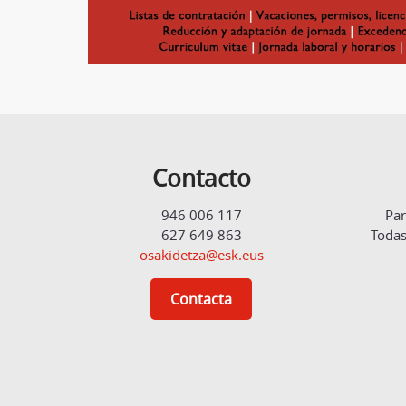
Contacto
946 006 117
Par
627 649 863
Todas
osakidetza@esk.eus
Contacta