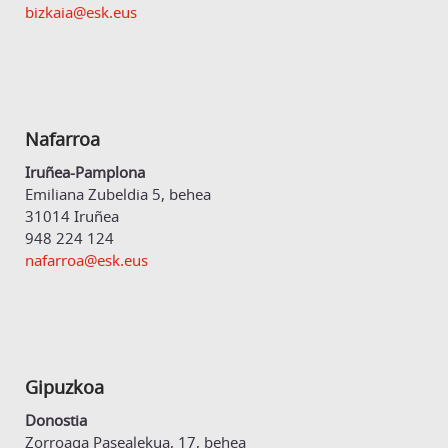
bizkaia@esk.eus
Nafarroa
Iruñea-Pamplona
Emiliana Zubeldia 5, behea
31014 Iruñea
948 224 124
nafarroa@esk.eus
Gipuzkoa
Donostia
Zorroaga Pasealekua, 17, behea