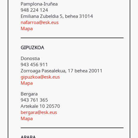
Pamplona-Iruñea
948 224 124
Emiliana Zubeldia 5, behea 31014
nafarroa@esk.eus
Mapa
GIPUZKOA
Donostia
943 456 911
Zorroaga Pasealekua, 17 behea 20011
gipuzkoa@esk.eus
Mapa
Bergara
943 761 365
Artekale 10 20570
bergara@esk.eus
Mapa
ARABA