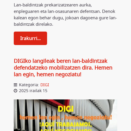
Lan-baldintzak prekarizatzearen aurka,
enpleguaren eta lan-osasunaren defentsan. Denok
kalean egon behar dugu, jokoan dagoena gure lan-
baldintzak direlako.
Irakurri...
DIGIko langileak beren lan-baldintzak
defendatzeko mobilizatzen dira. Hemen
lan egin, hemen negoziatu!
Kategoria:
DIGI
2025 irailak 15