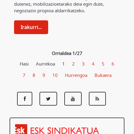
dutenez, mobilizazioetarako deia egin dute,
negoziazio propioa aldarrikatzeko.
Irakurri...
Orrialdea 1/27
Hasi
Aurrekoa
1
2
3
4
5
6
7
8
9
10
Hurrengoa
Bukaera