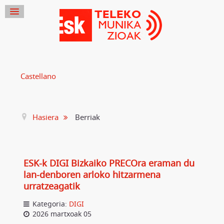
Castellano
Hasiera
Berriak
ESK-k DIGI Bizkaiko PRECOra eraman du
lan-denboren arloko hitzarmena
urratzeagatik
Kategoria:
DIGI
2026 martxoak 05