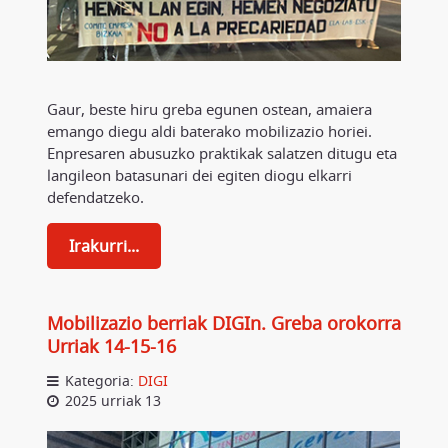
Gaur, beste hiru greba egunen ostean, amaiera
emango diegu aldi baterako mobilizazio horiei.
Enpresaren abusuzko praktikak salatzen ditugu eta
langileon batasunari dei egiten diogu elkarri
defendatzeko.
Irakurri...
Mobilizazio berriak DIGIn. Greba orokorra
Urriak 14-15-16
Kategoria:
DIGI
2025 urriak 13