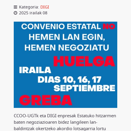
Kategoria:
DIGI
2025 irailak 08
CCOO-UGTk eta DIGI enpresak Estatuko hitzarmen
baten negoziazioaren bidez langileen lan-
baldintzak okertzeko akordio lotsagarria lortu