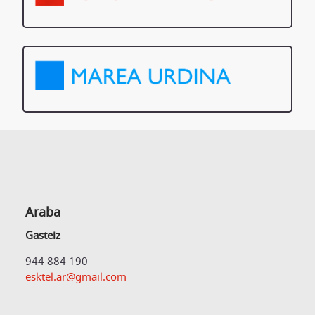
Araba
Gasteiz
944 884 190
esktel.ar@gmail.com