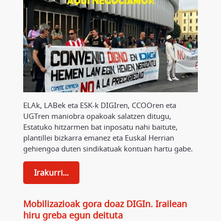
ELAk, LABek eta ESK-k DIGIren, CCOOren eta
UGTren maniobra opakoak salatzen ditugu,
Estatuko hitzarmen bat inposatu nahi baitute,
plantillei bizkarra emanez eta Euskal Herrian
gehiengoa duten sindikatuak kontuan hartu gabe.
Irakurri...
Mobilizazioak gora doaz DIGIn. Irailean
hiru greba egun deituta