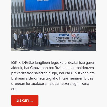
ESK-k, DIGIko langileen legezko ordezkaritza garen
aldetik, bai Gipuzkoan bai Bizkaian, lan-baldintzen
prekarizazioa salatzen dugu, bai eta Gipuzkoan eta
Bizkaian siderometalurgiako hitzarmenaren bidez
urteetan lortutakoaren aldean atzera egin izana
ere.
Irakurri...