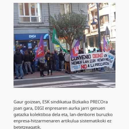
Gaur goizean, ESK sindikatua Bizkaiko PRECOra
joan gara, DIGI enpresaren aurka jarri genuen
gatazka kolektiboa dela eta, lan-denborei buruzko
enpresa-hitzarmenaren artikulua sistematikoki ez
betetzeagatik.