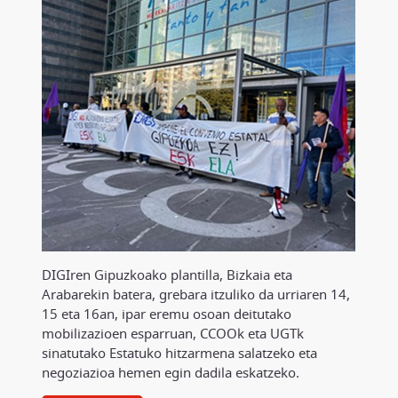
DIGIren Gipuzkoako plantilla, Bizkaia eta
Arabarekin batera, grebara itzuliko da urriaren 14,
15 eta 16an, ipar eremu osoan deitutako
mobilizazioen esparruan, CCOOk eta UGTk
sinatutako Estatuko hitzarmena salatzeko eta
negoziazioa hemen egin dadila eskatzeko.