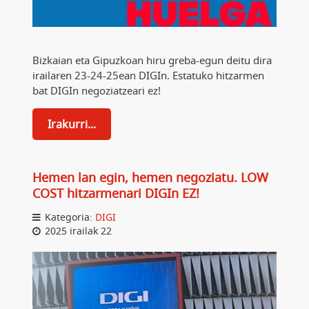
Bizkaian eta Gipuzkoan hiru greba-egun deitu dira
irailaren 23-24-25ean DIGIn. Estatuko hitzarmen
bat DIGIn negoziatzeari ez!
Irakurri...
Hemen lan egin, hemen negoziatu. LOW
COST hitzarmenari DIGIn EZ!
Kategoria:
DIGI
2025 irailak 22