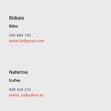
Bizkaia
Bilbo
944 884 190
esktel.bi@gmail.com
Nafarroa
Iruñea
948 428 233
esktel_na@yahoo.es