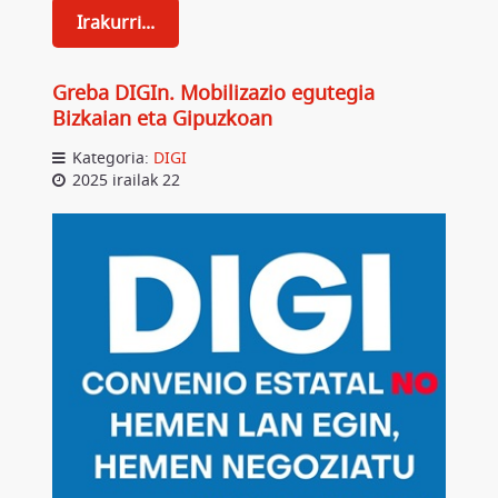
Irakurri...
Greba DIGIn. Mobilizazio egutegia
Bizkaian eta Gipuzkoan
Kategoria:
DIGI
2025 irailak 22