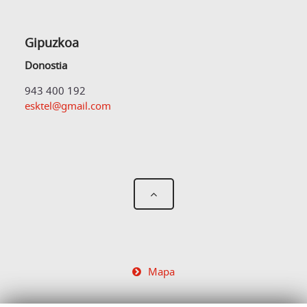
Gipuzkoa
Donostia
943 400 192
esktel@gmail.com
Mapa