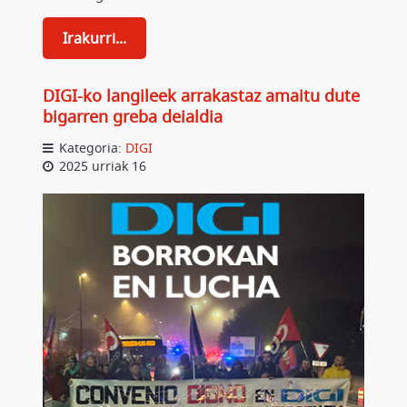
Irakurri...
DIGI-ko langileek arrakastaz amaitu dute
bigarren greba deialdia
Kategoria:
DIGI
2025 urriak 16