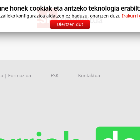
e honek cookiak eta antzeko teknologia erabilt
zaileko konfigurazioa aldatzen ez baduzu, onartzen duzu
Irakurri
Ulertzen dut
ia | Formazioa
ESK
Kontaktua