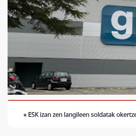
« ESK izan zen langileen soldatak okertz