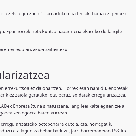
i ezetsi egin zuen 1. lan-arloko epaitegiak, baina ez genuen
u. Epai horrek hobekuntza nabarmena ekarriko du langile
aren erregularizazioa saihesteko.
larizatzea
ren errekurtsoa ez da onartzen. Horrek esan nahi du, enpresak
ik ez zaiola geratuko, eta, beraz, soldatak erregularizatzea.
LABek Enpresa Ituna sinatu izana, langileei kalte egiten ziela
idegabea zen egoera baten aurrean.
 erregularizatzeko betebeharra dutela, eta, horregatik,
baduzu eta laguntza behar baduzu, jarri harremanetan ESK-ko