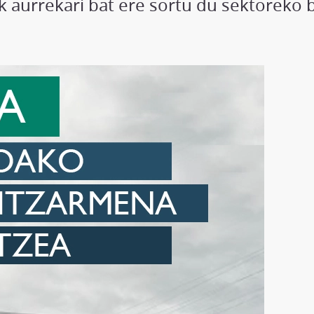
ek aurrekari bat ere sortu du sektoreko 