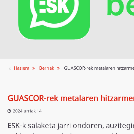
Hasiera
Berriak
GUASCOR-rek metalaren hitzarmena
GUASCOR-rek metalaren hitzarmena
2024 urriak 14
ESK-k salaketa jarri ondoren, auzite