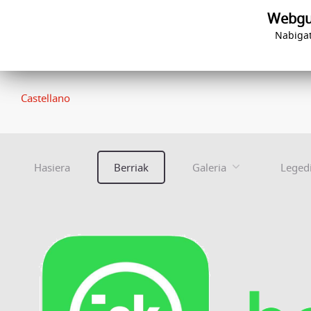
Webgun
Nabigat
Castellano
Hasiera
Berriak
Galeria
Leged