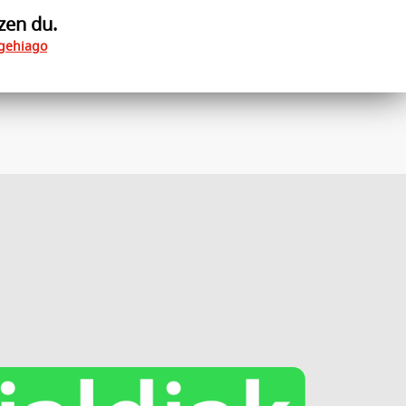
zen du.
 gehiago