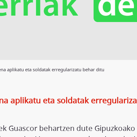
 aplikatu eta soldatak erregularizatu behar ditu
 aplikatu eta soldatak erregulariza
giek Guascor behartzen dute Gipuzkoako