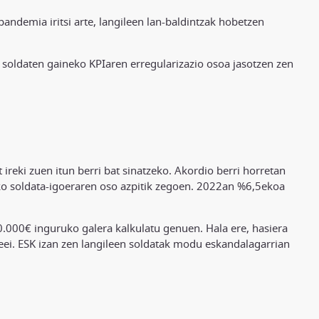
ndemia iritsi arte, langileen lan-baldintzak hobetzen
soldaten gaineko KPIaren erregularizazio osoa jasotzen zen
ireki zuen itun berri bat sinatzeko. Akordio berri horretan
neko soldata-igoeraren oso azpitik zegoen. 2022an %6,5ekoa
0.000€ inguruko galera kalkulatu genuen. Hala ere, hasiera
eei. ESK izan zen langileen soldatak modu eskandalagarrian