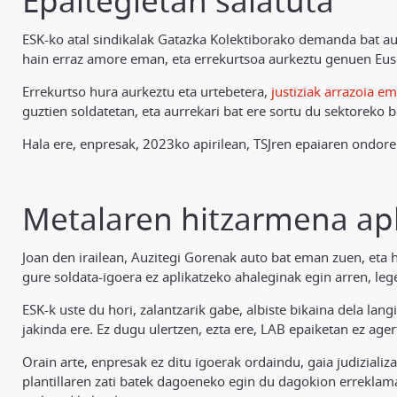
Epaitegietan salatuta
ESK-ko atal sindikalak Gatazka Kolektiborako demanda bat aur
hain erraz amore eman, eta errekurtsoa aurkeztu genuen Eu
Errekurtso hura aurkeztu eta urtebetera,
justiziak arrazoia e
guztien soldatetan, eta aurrekari bat ere sortu du sektoreko 
Hala ere, enpresak, 2023ko apirilean, TSJren epaiaren ondore
Metalaren hitzarmena apl
Joan den irailean, Auzitegi Gorenak auto bat eman zuen, eta 
gure soldata-igoera ez aplikatzeko ahaleginak egin arren, leg
ESK-k uste du hori, zalantzarik gabe, albiste bikaina dela lang
jakinda ere. Ez dugu ulertzen, ezta ere, LAB epaiketan ez ager
Orain arte, enpresak ez ditu igoerak ordaindu, gaia judizializ
plantillaren zati batek dagoeneko egin du dagokion erreklam