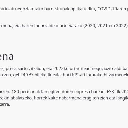
ritzak negoziatutako barne-itunak aplikatu ditu, COVID-19aren pa
ena, eta haren indarraldiko urteetarako (2020, 2021 eta 2022) 
ena
 presa sartu zitzaion, eta 2022ko urtarrilean negoziazio-aldi bat 
n zen, gehi 40 €/ hileko lineala; hori KPI-ari lotutako hitzarme
karren. 180 pertsonak lan egiten duten enpresa batean, ESK-tik 20
ekin abalatzeko, horrek kalte nabarmena eragiten zien eta langil
karra.