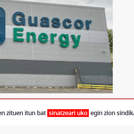
en zituen itun bat
sinatzeari uko
egin zion sindik