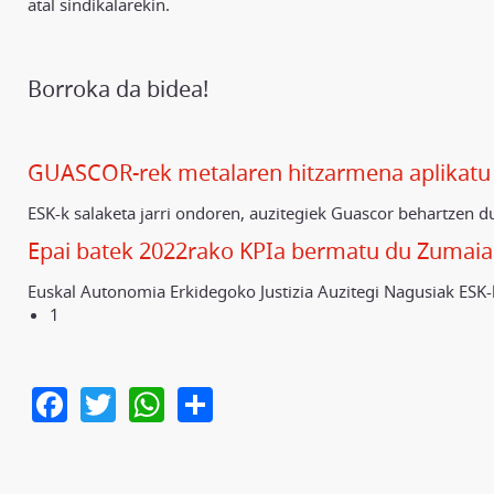
atal sindikalarekin.
Borroka da bidea!
GUASCOR-rek metalaren hitzarmena aplikatu e
ESK-k salaketa jarri ondoren, auzitegiek Guascor behartzen d
Epai batek 2022rako KPIa bermatu du Zumai
Euskal Autonomia Erkidegoko Justizia Auzitegi Nagusiak ESK
1
Facebook
Twitter
WhatsApp
Share