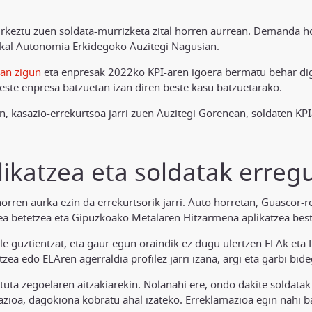
keztu zuen soldata-murrizketa zital horren aurrean. Demanda hor
skal Autonomia Erkidegoko Auzitegi Nagusian.
man zigun
eta enpresak 2022ko KPI-aren igoera bermatu behar dig
beste enpresa batzuetan izan diren beste kasu batzuetarako.
n, kasazio-errekurtsoa jarri zuen Auzitegi Gorenean, soldaten KPI
ikatzea eta soldatak erregu
horren aurka ezin da errekurtsorik jarri. Auto horretan, Guascor-
ea betetzea eta Gipuzkoako Metalaren Hitzarmena aplikatzea bester
ile guztientzat, eta gaur egun oraindik ez dugu ulertzen ELAk eta 
tzea edo ELAren agerraldia profilez jarri izana, argi eta garbi b
atuta zegoelaren aitzakiarekin. Nolanahi ere, ondo dakite soldatak
azioa, dagokiona kobratu ahal izateko. Erreklamazioa egin nahi 