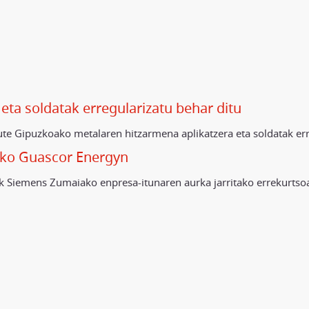
ta soldatak erregularizatu behar ditu
ute Gipuzkoako metalaren hitzarmena aplikatzera eta soldatak err
ako Guascor Energyn
-k Siemens Zumaiako enpresa-itunaren aurka jarritako errekurts