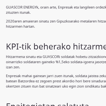
GUASCOR ENERGYk, orain arte, Enpresak eta langileen ordezka
zituzten itunak.
2020aren amaieran sinatu zen Gipuzkoarako metalaren hitzarm
hitzarmen hartan.
KPI-tik beherako hitzarm
Hitzarmena sinatu eta GUASCORi soldatak hobetu zitzaizkionez,
oinarrizko soldataren gaineko %1,5eko soldata-igoera jasotze
izan zen.
Enpresak mahai gainean jarri zuen itunak, soldata jaistea ze
batean Batzordea ez zegoen prest akordio hori bere sinadurar
okertzen zituen itun bat sinatzeari uko egin zion sindikatu ba