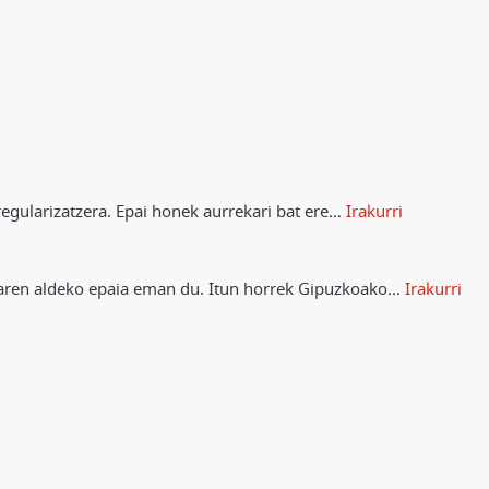
egularizatzera. Epai honek aurrekari bat ere
…
Irakurri
oaren aldeko epaia eman du. Itun horrek Gipuzkoako
…
Irakurri