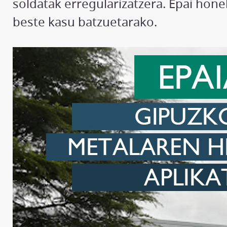
soldatak erregularizatzera. Epai hon
beste kasu batzuetarako.