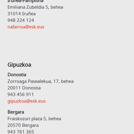
Iruñea-Pamplona
Emiliana Zubeldia 5, behea
31014 Iruñea
948 224 124
nafarroa@esk.eus
Gipuzkoa
Donostia
Zorroaga Pasealekua, 17, behea
20011 Donostia
943 456 911
gipuzkoa@esk.eus
Bergara
Fraiskozuri plaza 5, behea
20570 Bergara
943 761 365