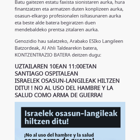
Batu gaitezen estatu faxista sionistaren aurka, hura
finantzatzen eta armatzen duten konplizeen aurka,
osasun-elkargo profesionalen isiltasunaren aurka
eta beste alde batera begiratzen duen
mendebaldeko prentsa zitalaren aurka.
Genozidio hau salatzeko, Arabako ESIko Langileen
Batzordeak, Al Ahli Taldearekin batera,
KONTZENTRAZIO BATERA deitzen dugu:
UZTAILAREN 10EAN 11:00ETAN
SANTIAGO OSPITALEAN
ISRAELEK OSASUN-LANGILEAK HILTZEN
DITU! ! NO AL USO DEL HAMBRE Y LA
SALUD COMO ARMA DE GUERRA!