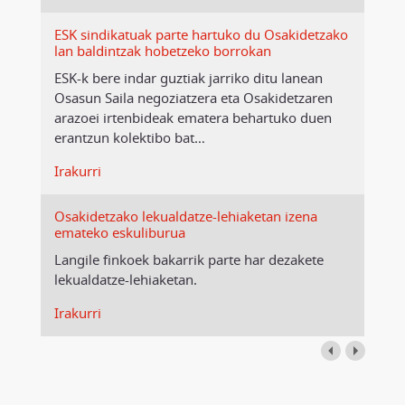
ESK sindikatuak parte hartuko du Osakidetzako
lan baldintzak hobetzeko borrokan
ESK-k bere indar guztiak jarriko ditu lanean
Osasun Saila negoziatzera eta Osakidetzaren
arazoei irtenbideak ematera behartuko duen
erantzun kolektibo bat
…
Irakurri
Osakidetzako lekualdatze-lehiaketan izena
emateko eskuliburua
Langile finkoek bakarrik parte har dezakete
lekualdatze-lehiaketan.
Irakurri