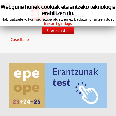
Webgune honek cookiak eta antzeko teknologia
erabiltzen du.
Nabigatzaileko konfigurazioa aldatzen ez baduzu, onartzen duzu
Irakurri gehiago
Ulertzen dut
Castellano