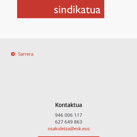
Sarrera
Kontaktua
946 006 117
627 649 863
osakidetza@esk.eus