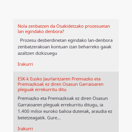
Nola zenbatzen da Osakidetzako prozesuetan
lan egindako denbora?
Prozesu desberdinetan egindako lan‑denbora
zenbatzerakoan kontuan izan beharreko gaiak
azaltzen dizkizuegu
Irakurri
ESK-k Eusko Jaurlaritzaren Premiazko eta
Premiazkoak ez diren Osasun Garraioaren
pleguak errekurritu ditu
Premiazko eta Premiazkoak ez diren Osasun
Garraioaren pleguak errekurritu ditugu, ia
1.400 milioi euroko balioa dutenak, araudia ez
betetzeagatik. Gure
…
Irakurri