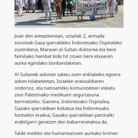
Joan den asteazkenean, uztailak 2, armada
sionistak Gaza iparraldeko Indonesiako Ospitaleko
zuzendaria, Marwan al-Sultan doktorea eta bere
familiako hainbat kide hil zituen bere etxearen
aurka egindako bonbardaketan.
Al Sultanek askotan salatu zuen enklabeko egoera
azken hilabeteetan, Israelen erasoaldiaren
ondorioz, eta nazioarteko komunitateari eskatu
zion Palestinako medikuen segurtasuna
bermatzeko. Gainera, Indonesiako Ospitalea,
Gazako iparraldean kokatua eta Indonesiako
funtsekin eraikia, Gazako iparraldean partzialki
erabilgarri geratzen den bakarrenetakoa da.
Talde mediko eta humanitarioen aurkako krimen