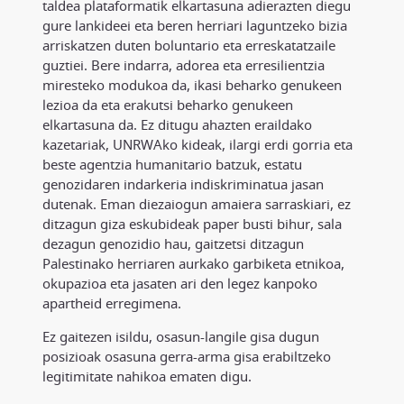
taldea plataformatik elkartasuna adierazten diegu
gure lankideei eta beren herriari laguntzeko bizia
arriskatzen duten boluntario eta erreskatatzaile
guztiei. Bere indarra, adorea eta erresilientzia
miresteko modukoa da, ikasi beharko genukeen
lezioa da eta erakutsi beharko genukeen
elkartasuna da. Ez ditugu ahazten eraildako
kazetariak, UNRWAko kideak, ilargi erdi gorria eta
beste agentzia humanitario batzuk, estatu
genozidaren indarkeria indiskriminatua jasan
dutenak. Eman diezaiogun amaiera sarraskiari, ez
ditzagun giza eskubideak paper busti bihur, sala
dezagun genozidio hau, gaitzetsi ditzagun
Palestinako herriaren aurkako garbiketa etnikoa,
okupazioa eta jasaten ari den legez kanpoko
apartheid erregimena.
Ez gaitezen isildu, osasun-langile gisa dugun
posizioak osasuna gerra-arma gisa erabiltzeko
legitimitate nahikoa ematen digu.