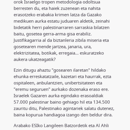
orok Israelgo tropen metodologia odoltsua
berresten du, eta haiek zuzenean eta nahita
erasotzeko erabakia krimen latza da Gazako
medikuen aurka estatu juduaren aldetik, zeinahi
bidetatik herri palestinarraren sarraskia bilatzen
baitu, gosetea gerra-arma gisa erabiliz.
Justifikagarria al da biztanleria zibila miseria eta
gosetearen mende jartzea, janaria, ura,
elektrizitatea, botikak, erregaia... eskuratzeko
aukera ukatzeagatik?
Ezin ditugu ahaztu "gosearen ilaretan" hildako
ehunka erreskatatzaile, kazetari eta haurrak, ezta
ospitaleen, anbulantzien, unibertsitateen eta
"eremu seguruen" aurkako dozenaka eraso ere.
Israelek Gazaren aurka egindako erasoaldiak
57.000 palestinar baino gehiago hil eta 134.500
zauritu ditu, Palestinako agintariek salatu dutenez,
baina kopurua handiagoa izango den beldur dira.
Arabako ESIko Langileen Batzordetik eta Al Ahli