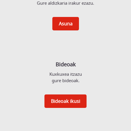
Gure aldizkaria irakur ezazu.
Asuna
Bideoak
Kuxkuxea itzazu
gure bideoak.
Bideoak ikusi