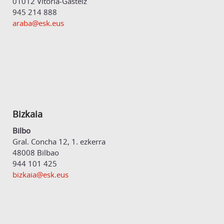
01012 Vitoria-Gasteiz
945 214 888
araba@esk.eus
Bizkaia
Bilbo
Gral. Concha 12, 1. ezkerra
48008 Bilbao
944 101 425
bizkaia@esk.eus