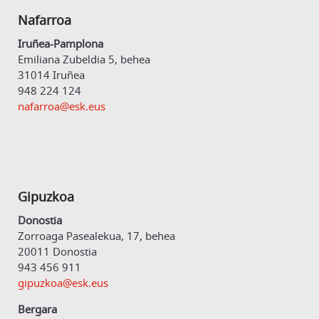
Nafarroa
Iruñea-Pamplona
Emiliana Zubeldia 5, behea
31014 Iruñea
948 224 124
nafarroa@esk.eus
Gipuzkoa
Donostia
Zorroaga Pasealekua, 17, behea
20011 Donostia
943 456 911
gipuzkoa@esk.eus
Bergara