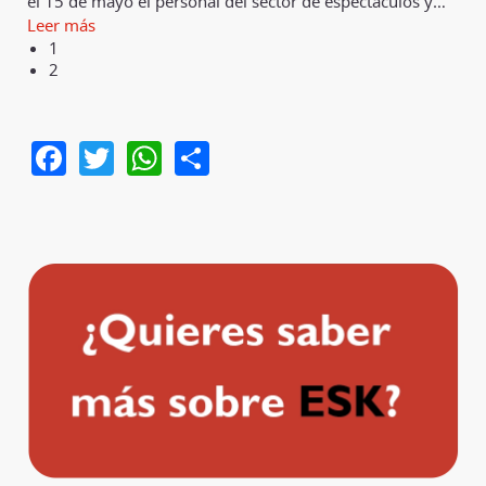
el 15 de mayo el personal del sector de espectáculos y
…
Leer más
1
2
Facebook
Twitter
WhatsApp
Share