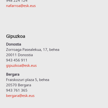
948 224 124
nafarroa@esk.eus
Gipuzkoa
Donostia
Zorroaga Pasealekua, 17, behea
20011 Donostia
943 456 911
gipuzkoa@esk.eus
Bergara
Fraiskozuri plaza 5, behea
20570 Bergara
943 761 365
bergara@esk.eus