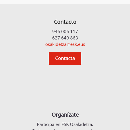
Contacto
946 006 117
627 649 863
osakidetza@esk.eus
Contacta
Organízate
Participa en ESK Osakidetza.