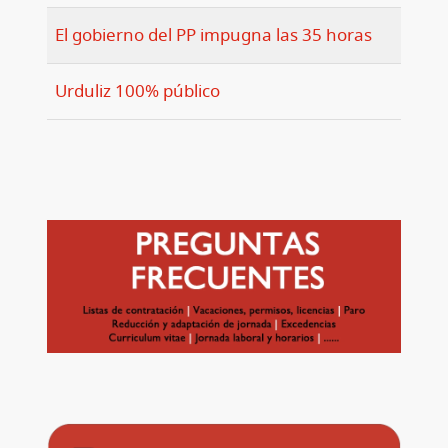
El gobierno del PP impugna las 35 horas
Urduliz 100% público