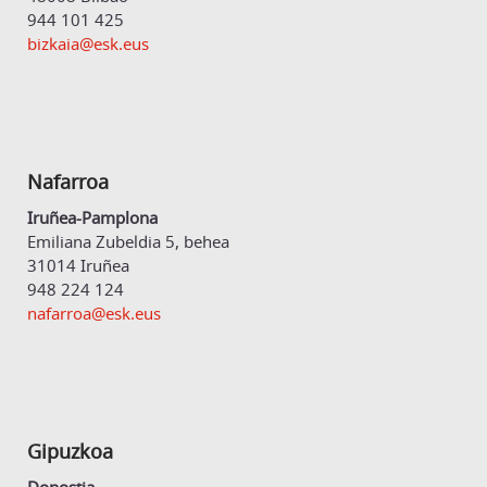
944 101 425
bizkaia@esk.eus
Nafarroa
Iruñea-Pamplona
Emiliana Zubeldia 5, behea
31014 Iruñea
948 224 124
nafarroa@esk.eus
Gipuzkoa
Donostia