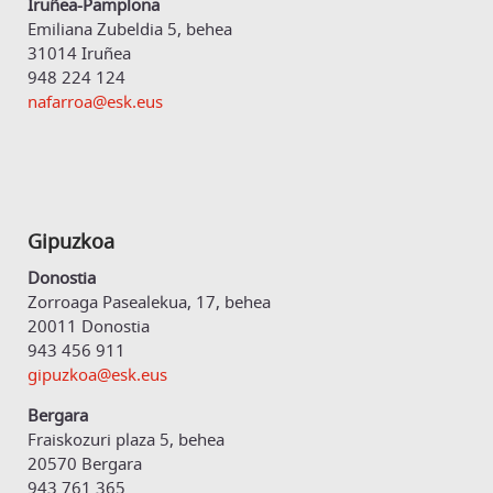
Iruñea-Pamplona
Emiliana Zubeldia 5, behea
31014 Iruñea
948 224 124
nafarroa@esk.eus
Gipuzkoa
Donostia
Zorroaga Pasealekua, 17, behea
20011 Donostia
943 456 911
gipuzkoa@esk.eus
Bergara
Fraiskozuri plaza 5, behea
20570 Bergara
943 761 365