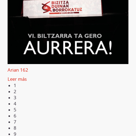
Arian 162
Leer más
1
2
3
4
5
6
7
8
9