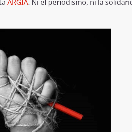
sta
ARGIA
. Ni el periodismo, ni la solidar