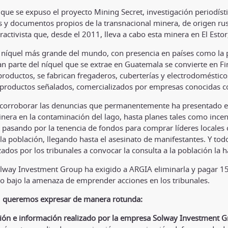
a que se expuso el proyecto Mining Secret, investigación periodís
s y documentos propios de la transnacional minera, de origen ru
activista que, desde el 2011, lleva a cabo esta minera en El Estor, 
 níquel más grande del mundo, con presencia en países como la p
an parte del níquel que se extrae en Guatemala se convierte en 
roductos, se fabrican fregaderos, cuberterías y electrodoméstic
los productos señalados, comercializados por empresas conocidas
o corroborar las denuncias que permanentemente ha presentado el 
nera en la contaminación del lago, hasta planes tales como incen
o, pasando por la tenencia de fondos para comprar líderes locales 
 la población, llegando hasta el asesinato de manifestantes. Y todo
dos por los tribunales a convocar la consulta a la población la h
 Solway Investment Group ha exigido a ARGIA eliminarla y pagar 15
lo bajo la amenaza de emprender acciones en los tribunales.
,
queremos expresar de manera rotunda:
esión e información realizado por la empresa Solway Investment 