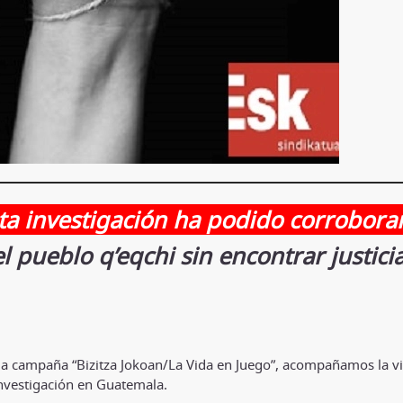
ta investigación ha podido corrobora
pueblo q’eqchi sin encontrar justici
 la campaña “Bizitza Jokoan/La Vida en Juego”, acompañamos la 
investigación en Guatemala.