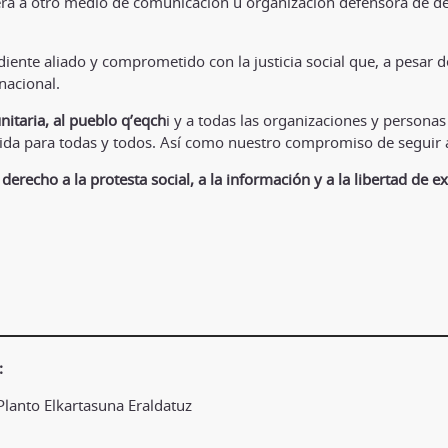
será a otro medio de comunicación u organización defensora de d
iente aliado y comprometido con la justicia social que, a pesar 
nacional.
itaria, al pueblo q’eqch
i y a todas las organizaciones y persona
ivida para todas y todos. Así como nuestro compromiso de segui
erecho a la protesta social, a la información y a la libertad de e
:
lanto Elkartasuna Eraldatuz