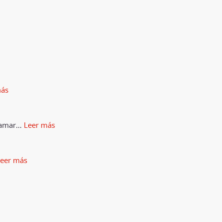
más
lamar
…
Leer más
eer más