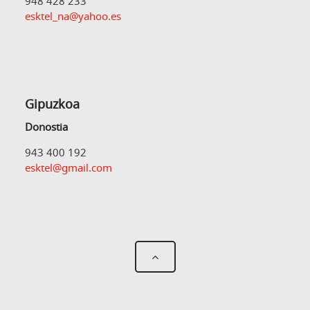
948 428 233
esktel_na@yahoo.es
Gipuzkoa
Donostia
943 400 192
esktel@gmail.com