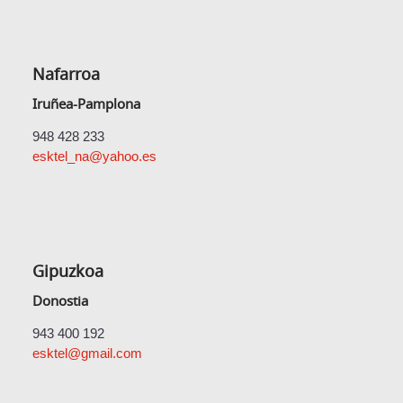
Nafarroa
Iruñea-Pamplona
948 428 233
esktel_na@yahoo.es
Gipuzkoa
Donostia
943 400 192
esktel@gmail.com