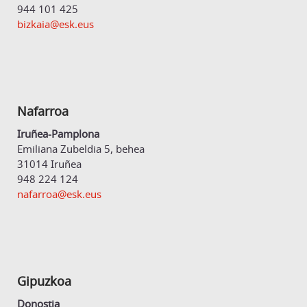
944 101 425
bizkaia@esk.eus
Nafarroa
Iruñea-Pamplona
Emiliana Zubeldia 5, behea
31014 Iruñea
948 224 124
nafarroa@esk.eus
Gipuzkoa
Donostia