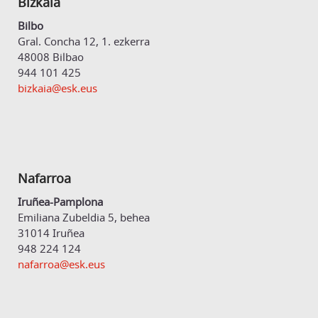
Bizkaia
Bilbo
Gral. Concha 12, 1. ezkerra
48008 Bilbao
944 101 425
bizkaia@esk.eus
Nafarroa
Iruñea-Pamplona
Emiliana Zubeldia 5, behea
31014 Iruñea
948 224 124
nafarroa@esk.eus