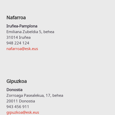
Nafarroa
Iruñea-Pamplona
Emiliana Zubeldia 5, behea
31014 Iruñea
948 224 124
nafarroa@esk.eus
Gipuzkoa
Donostia
Zorroaga Pasealekua, 17, behea
20011 Donostia
943 456 911
gipuzkoa@esk.eus