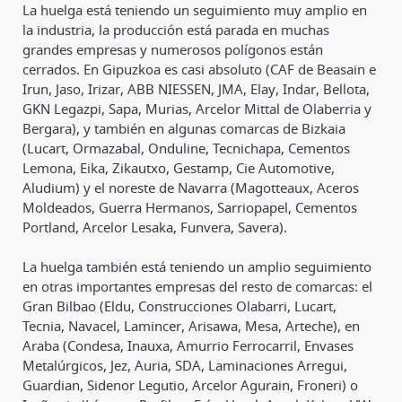
La huelga está teniendo un seguimiento muy amplio en
la industria, la producción está parada en muchas
grandes empresas y numerosos polígonos están
cerrados. En Gipuzkoa es casi absoluto (CAF de Beasain e
Irun, Jaso, Irizar, ABB NIESSEN, JMA, Elay, Indar, Bellota,
GKN Legazpi, Sapa, Murias, Arcelor Mittal de Olaberria y
Bergara), y también en algunas comarcas de Bizkaia
(Lucart, Ormazabal, Onduline, Tecnichapa, Cementos
Lemona, Eika, Zikautxo, Gestamp, Cie Automotive,
Aludium) y el noreste de Navarra (Magotteaux, Aceros
Moldeados, Guerra Hermanos, Sarriopapel, Cementos
Portland, Arcelor Lesaka, Funvera, Savera).
La huelga también está teniendo un amplio seguimiento
en otras importantes empresas del resto de comarcas: el
Gran Bilbao (Eldu, Construcciones Olabarri, Lucart,
Tecnia, Navacel, Lamincer, Arisawa, Mesa, Arteche), en
Araba (Condesa, Inauxa, Amurrio Ferrocarril, Envases
Metalúrgicos, Jez, Auria, SDA, Laminaciones Arregui,
Guardian, Sidenor Legutio, Arcelor Agurain, Froneri) o