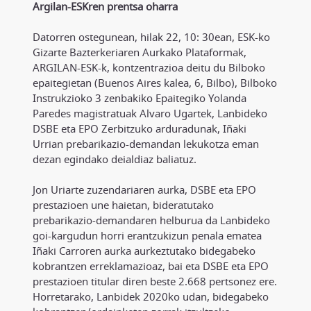
Argilan-ESKren prentsa oharra
Datorren ostegunean, hilak 22, 10: 30ean, ESK-ko
Gizarte Bazterkeriaren Aurkako Plataformak,
ARGILAN-ESK-k, kontzentrazioa deitu du Bilboko
epaitegietan (Buenos Aires kalea, 6, Bilbo), Bilboko
Instrukzioko 3 zenbakiko Epaitegiko Yolanda
Paredes magistratuak Alvaro Ugartek, Lanbideko
DSBE eta EPO Zerbitzuko arduradunak, Iñaki
Urrian prebarikazio-demandan lekukotza eman
dezan egindako deialdiaz baliatuz.
Jon Uriarte zuzendariaren aurka, DSBE eta EPO
prestazioen une haietan, bideratutako
prebarikazio-demandaren helburua da Lanbideko
goi-kargudun horri erantzukizun penala ematea
Iñaki Carroren aurka aurkeztutako bidegabeko
kobrantzen erreklamazioaz, bai eta DSBE eta EPO
prestazioen titular diren beste 2.668 pertsonez ere.
Horretarako, Lanbidek 2020ko udan, bidegabeko