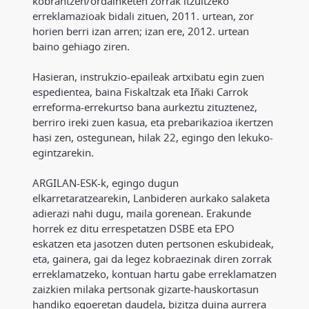
kobrantzen/ordainketen zorrak itzultzeko
erreklamazioak bidali zituen, 2011. urtean, zor
horien berri izan arren; izan ere, 2012. urtean
baino gehiago ziren.
Hasieran, instrukzio-epaileak artxibatu egin zuen
espedientea, baina Fiskaltzak eta Iñaki Carrok
erreforma-errekurtso bana aurkeztu zituztenez,
berriro ireki zuen kasua, eta prebarikazioa ikertzen
hasi zen, ostegunean, hilak 22, egingo den lekuko-
egintzarekin.
ARGILAN-ESK-k, egingo dugun
elkarretaratzearekin, Lanbideren aurkako salaketa
adierazi nahi dugu, maila gorenean. Erakunde
horrek ez ditu errespetatzen DSBE eta EPO
eskatzen eta jasotzen duten pertsonen eskubideak,
eta, gainera, gai da legez kobraezinak diren zorrak
erreklamatzeko, kontuan hartu gabe erreklamatzen
zaizkien milaka pertsonak gizarte-hauskortasun
handiko egoeretan daudela, bizitza duina aurrera