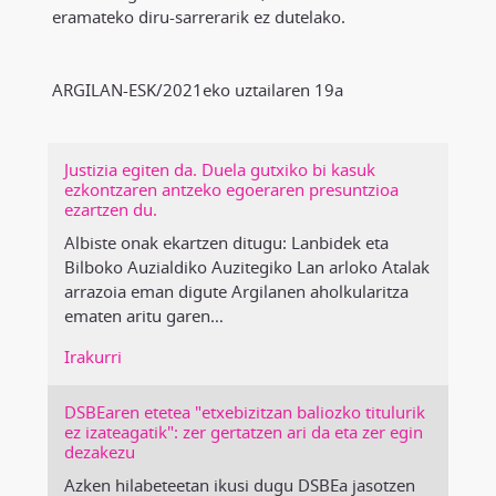
eramateko diru-sarrerarik ez dutelako.
ARGILAN-ESK/2021eko uztailaren 19a
Justizia egiten da. Duela gutxiko bi kasuk
ezkontzaren antzeko egoeraren presuntzioa
ezartzen du.
Albiste onak ekartzen ditugu: Lanbidek eta
Bilboko Auzialdiko Auzitegiko Lan arloko Atalak
arrazoia eman digute Argilanen aholkularitza
ematen aritu garen
…
Irakurri
DSBEaren etetea "etxebizitzan baliozko titulurik
ez izateagatik": zer gertatzen ari da eta zer egin
dezakezu
Azken hilabeteetan ikusi dugu DSBEa jasotzen