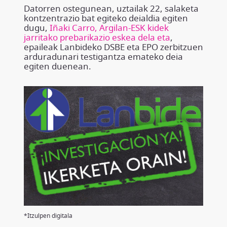
Datorren ostegunean, uztailak 22, salaketa
kontzentrazio bat egiteko deialdia egiten
dugu,
Iñaki Carro, Argilan-ESK kidek
jarritako prebarikazio eskea dela eta
,
epaileak Lanbideko DSBE eta EPO zerbitzuen
arduradunari testigantza emateko deia
egiten duenean.
*Itzulpen digitala