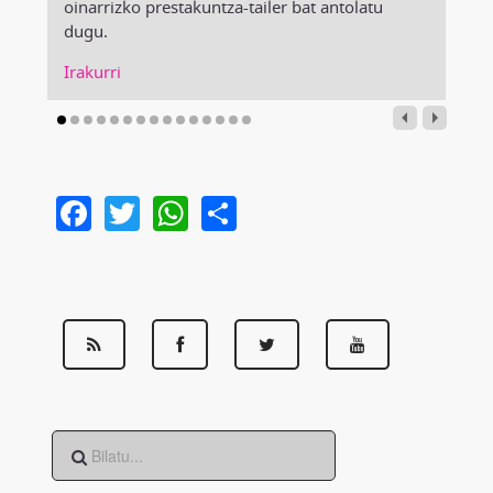
oinarrizko prestakuntza-tailer bat antolatu
dugu.
Irakurri
Facebook
Twitter
WhatsApp
Share