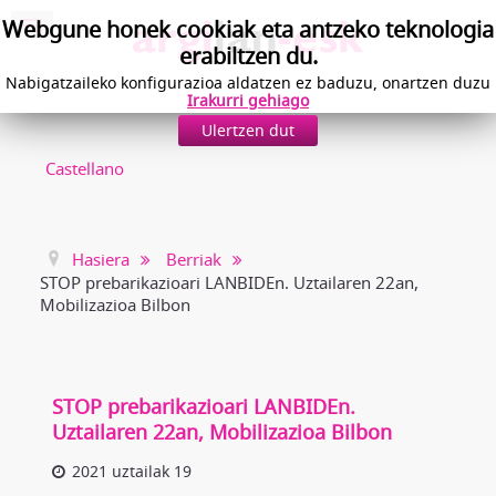
Webgune honek cookiak eta antzeko teknologia
erabiltzen du.
Nabigatzaileko konfigurazioa aldatzen ez baduzu, onartzen duzu
Irakurri gehiago
Ulertzen dut
Castellano
Hasiera
Berriak
STOP prebarikazioari LANBIDEn. Uztailaren 22an,
Mobilizazioa Bilbon
STOP prebarikazioari LANBIDEn.
Uztailaren 22an, Mobilizazioa Bilbon
2021 uztailak 19