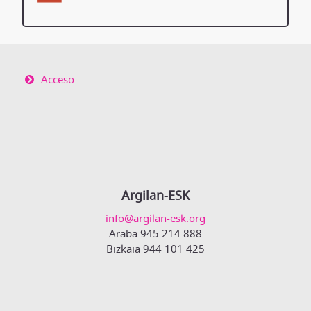
Acceso
Argilan-ESK
info@argilan-esk.org
Araba 945 214 888
Bizkaia 944 101 425