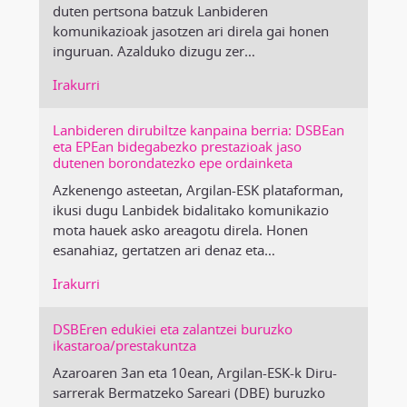
duten pertsona batzuk Lanbideren
komunikazioak jasotzen ari direla gai honen
inguruan. Azalduko dizugu zer
…
Irakurri
Lanbideren dirubiltze kanpaina berria: DSBEan
eta EPEan bidegabezko prestazioak jaso
dutenen borondatezko epe ordainketa
Azkenengo asteetan, Argilan-ESK plataforman,
ikusi dugu Lanbidek bidalitako komunikazio
mota hauek asko areagotu direla. Honen
esanahiaz, gertatzen ari denaz eta
…
Irakurri
DSBEren edukiei eta zalantzei buruzko
ikastaroa/prestakuntza
Azaroaren 3an eta 10ean, Argilan-ESK-k Diru-
sarrerak Bermatzeko Sareari (DBE) buruzko