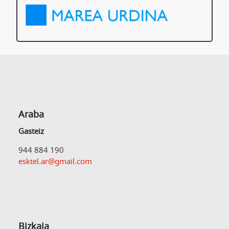
Araba
Gasteiz
944 884 190
esktel.ar@gmail.com
Bizkaia