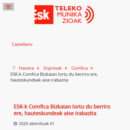
Castellano
Hasiera
Enpresak
Comfica
ESK-k Comfica Bizkaian lortu du berriro ere,
hauteskundeak aise irabazita
ESK-k Comfica Bizkaian lortu du berriro
ere, hauteskundeak aise irabazita
2020 abenduak 01