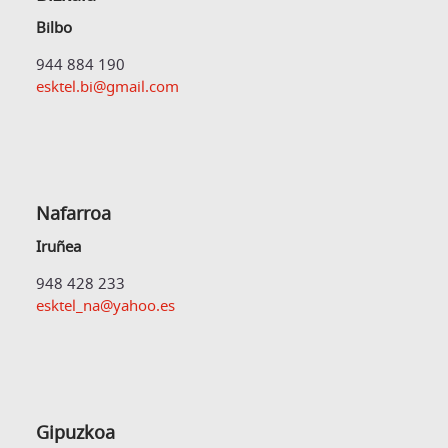
Bilbo
944 884 190
esktel.bi@gmail.com
Nafarroa
Iruñea
948 428 233
esktel_na@yahoo.es
Gipuzkoa