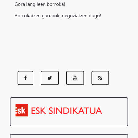
Gora langileen borroka!
Borrokatzen garenok, negoziatzen dugu!