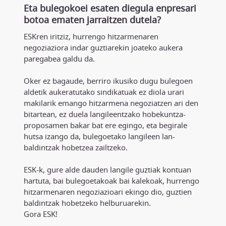
Eta bulegokoei esaten diegula enpresari
botoa ematen jarraitzen dutela?
ESKren iritziz, hurrengo hitzarmenaren
negoziaziora indar guztiarekin joateko aukera
paregabea galdu da.
Oker ez bagaude, berriro ikusiko dugu bulegoen
aldetik aukeratutako sindikatuak ez diola urari
makilarik emango hitzarmena negoziatzen ari den
bitartean, ez duela langileentzako hobekuntza-
proposamen bakar bat ere egingo, eta begirale
hutsa izango da, bulegoetako langileen lan-
baldintzak hobetzea zailtzeko.
ESK-k, gure alde dauden langile guztiak kontuan
hartuta, bai bulegoetakoak bai kalekoak, hurrengo
hitzarmenaren negoziazioari ekingo dio, guztien
baldintzak hobetzeko helburuarekin.
Gora ESK!