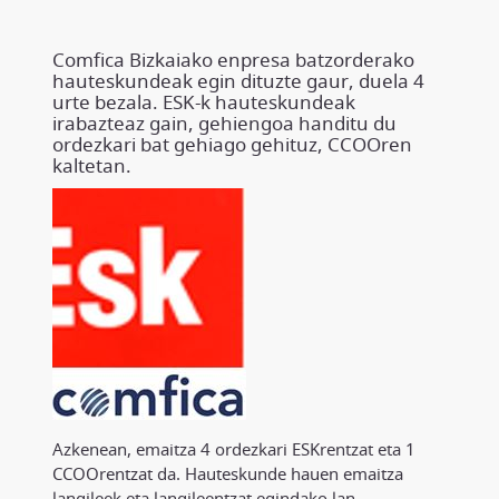
Comfica Bizkaiako enpresa batzorderako
hauteskundeak egin dituzte gaur, duela 4
urte bezala. ESK-k hauteskundeak
irabazteaz gain, gehiengoa handitu du
ordezkari bat gehiago gehituz, CCOOren
kaltetan.
Azkenean, emaitza 4 ordezkari ESKrentzat eta 1
CCOOrentzat da. Hauteskunde hauen emaitza
langileek eta langileentzat egindako lan