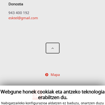
Donostia
943 400 192
esktel@gmail.com
Mapa
Webgune honek cookiak eta antzeko teknologia
Ametsak borrokatuz!
erabiltzen du.
Nabigatzaileko konfigurazioa aldatzen ez baduzu, onartzen duzu