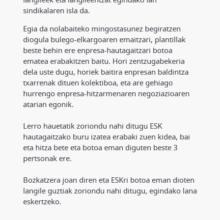
sindikalaren isla da.
Egia da nolabaiteko mingostasunez begiratzen
diogula bulego-elkargoaren emaitzari, plantillak
beste behin ere enpresa-hautagaitzari botoa
ematea erabakitzen baitu. Hori zentzugabekeria
dela uste dugu, horiek baitira enpresan baldintza
txarrenak dituen kolektiboa, eta are gehiago
hurrengo enpresa-hitzarmenaren negoziazioaren
atarian egonik.
Lerro hauetatik zoriondu nahi ditugu ESK
hautagaitzako buru izatea erabaki zuen kidea, bai
eta hitza bete eta botoa eman diguten beste 3
pertsonak ere.
Bozkatzera joan diren eta ESKri botoa eman dioten
langile guztiak zoriondu nahi ditugu, egindako lana
eskertzeko.