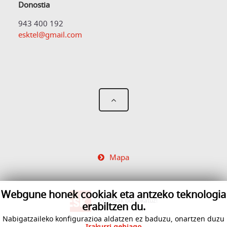
Donostia
943 400 192
esktel@gmail.com
Mapa
Webgune honek cookiak eta antzeko teknologia
Ametsak borrokatuz!
erabiltzen du.
Nabigatzaileko konfigurazioa aldatzen ez baduzu, onartzen duzu
Irakurri gehiago