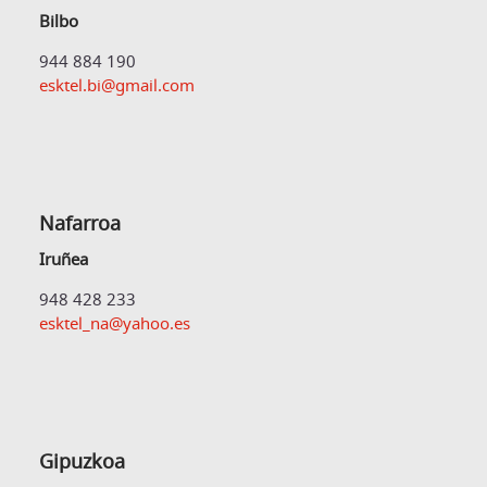
Bilbo
944 884 190
esktel.bi@gmail.com
Nafarroa
Iruñea
948 428 233
esktel_na@yahoo.es
Gipuzkoa