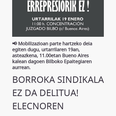
📢 Mobilizazioan parte hartzeko deia
egiten dugu, urtarrilaren 19an,
asteazkena, 11.00etan Bueno Aires
kalean dagoen Bilboko Epaitegiaren
aurrean.
BORROKA SINDIKALA
EZ DA DELITUA!
ELECNOREN