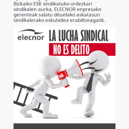
Bizkaiko ESK sindikatuko ordezkari
sindikalen aurka, ELECNOR enpresako
gerenteak salatu dituelako askatasun
sindikalerako eskubidea erabiltzeagatik.