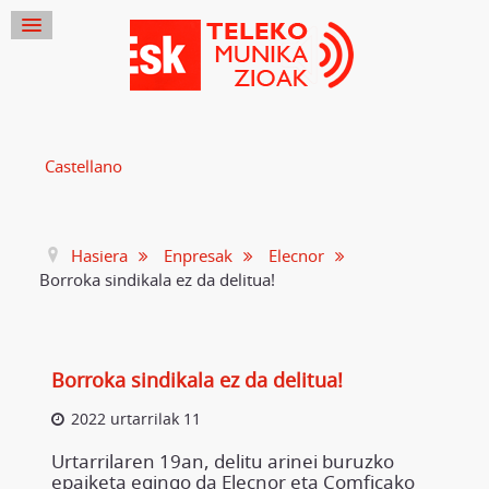
Castellano
Hasiera
Enpresak
Elecnor
Borroka sindikala ez da delitua!
Borroka sindikala ez da delitua!
2022 urtarrilak 11
Urtarrilaren 19an, delitu arinei buruzko
epaiketa egingo da Elecnor eta Comficako