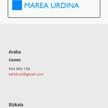
Araba
Gasteiz
944 884 190
esktel.ar@gmail.com
Bizkaia