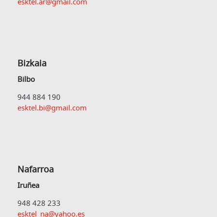
esktel.ar@gmail.com
Bizkaia
Bilbo
944 884 190
esktel.bi@gmail.com
Nafarroa
Iruñea
948 428 233
esktel_na@yahoo.es