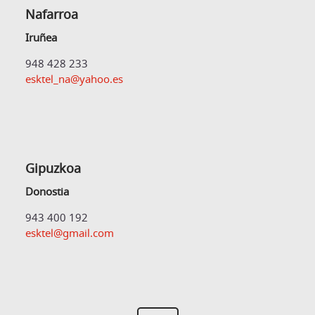
Nafarroa
Iruñea
948 428 233
esktel_na@yahoo.es
Gipuzkoa
Donostia
943 400 192
esktel@gmail.com