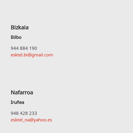
Bizkaia
Bilbo
944 884 190
esktel.bi@gmail.com
Nafarroa
Iruñea
948 428 233
esktel_na@yahoo.es