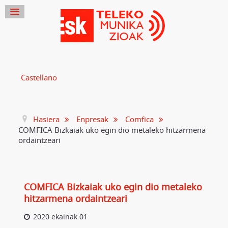
Castellano
Hasiera
Enpresak
Comfica
COMFICA Bizkaiak uko egin dio metaleko hitzarmena
ordaintzeari
COMFICA Bizkaiak uko egin dio metaleko
hitzarmena ordaintzeari
2020 ekainak 01