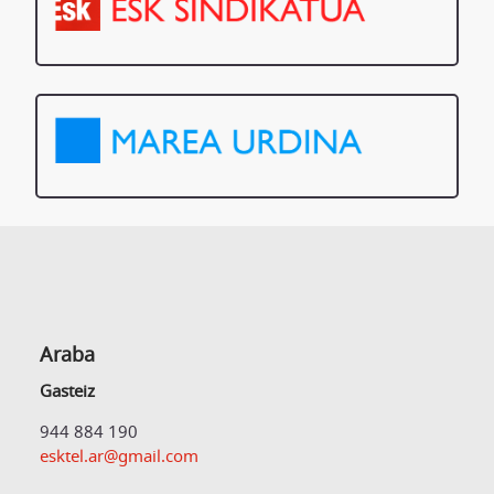
Araba
Gasteiz
944 884 190
esktel.ar@gmail.com