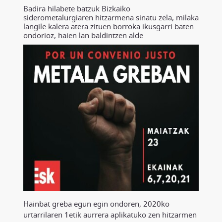
Badira hilabete batzuk Bizkaiko
siderometalurgiaren hitzarmena sinatu zela, milaka
langile kalera atera zituen borroka ikusgarri baten
ondorioz, haien lan baldintzen alde
Hainbat greba egun egin ondoren, 2020ko
urtarrilaren 1etik aurrera aplikatuko zen hitzarmen