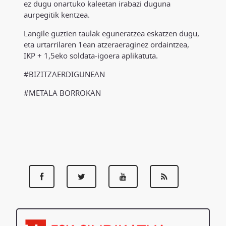
ez dugu onartuko kaleetan irabazi duguna
aurpegitik kentzea.
Langile guztien taulak eguneratzea eskatzen dugu,
eta urtarrilaren 1ean atzeraeraginez ordaintzea,
IKP + 1,5eko soldata-igoera aplikatuta.
#BIZITZAERDIGUNEAN
#METALA BORROKAN