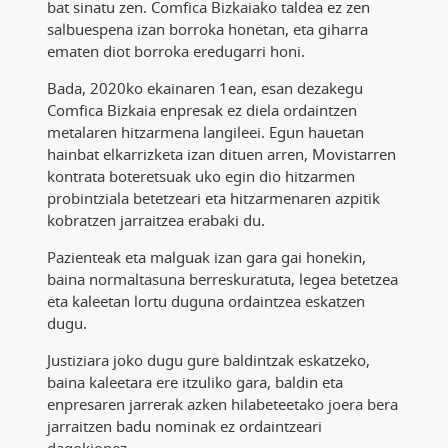
bat sinatu zen. Comfica Bizkaiako taldea ez zen
salbuespena izan borroka honetan, eta giharra
ematen diot borroka eredugarri honi.
Bada, 2020ko ekainaren 1ean, esan dezakegu
Comfica Bizkaia enpresak ez diela ordaintzen
metalaren hitzarmena langileei. Egun hauetan
hainbat elkarrizketa izan dituen arren, Movistarren
kontrata boteretsuak uko egin dio hitzarmen
probintziala betetzeari eta hitzarmenaren azpitik
kobratzen jarraitzea erabaki du.
Pazienteak eta malguak izan gara gai honekin,
baina normaltasuna berreskuratuta, legea betetzea
eta kaleetan lortu duguna ordaintzea eskatzen
dugu.
Justiziara joko dugu gure baldintzak eskatzeko,
baina kaleetara ere itzuliko gara, baldin eta
enpresaren jarrerak azken hilabeteetako joera bera
jarraitzen badu nominak ez ordaintzeari
dagokionez.