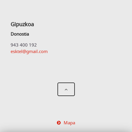
Gipuzkoa
Donostia
943 400 192
esktel@gmail.com
Mapa