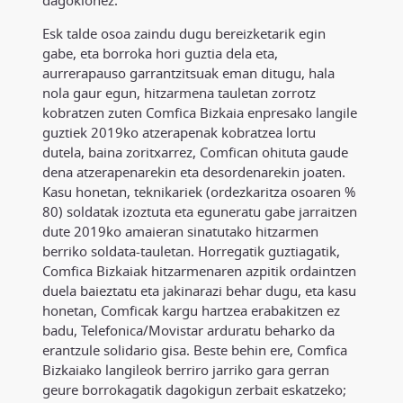
Esk talde osoa zaindu dugu bereizketarik egin
gabe, eta borroka hori guztia dela eta,
aurrerapauso garrantzitsuak eman ditugu, hala
nola gaur egun, hitzarmena tauletan zorrotz
kobratzen zuten Comfica Bizkaia enpresako langile
guztiek 2019ko atzerapenak kobratzea lortu
dutela, baina zoritxarrez, Comfican ohituta gaude
dena atzerapenarekin eta desordenarekin joaten.
Kasu honetan, teknikariek (ordezkaritza osoaren %
80) soldatak izoztuta eta eguneratu gabe jarraitzen
dute 2019ko amaieran sinatutako hitzarmen
berriko soldata-tauletan. Horregatik guztiagatik,
Comfica Bizkaiak hitzarmenaren azpitik ordaintzen
duela baieztatu eta jakinarazi behar dugu, eta kasu
honetan, Comficak kargu hartzea erabakitzen ez
badu, Telefonica/Movistar arduratu beharko da
erantzule solidario gisa. Beste behin ere, Comfica
Bizkaiako langileok berriro jarriko gara gerran
geure borrokagatik dagokigun zerbait eskatzeko;