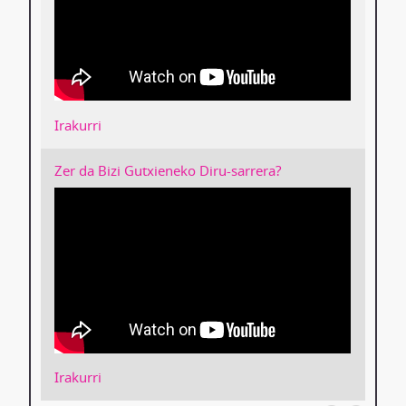
Irakurri
Zer da Bizi Gutxieneko Diru-sarrera?
Irakurri