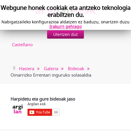
Webgune honek cookiak eta antzeko teknologia
erabiltzen du.
Nabigatzaileko konfigurazioa aldatzen ez baduzu, onartzen duzu
Irakurri gehiago
Ulertzen dut
Castellano
Hasiera
Galeria
Bideoak
Oinarrizko Errentari inguruko solasaldia
Harpidetu eta gure bideoak jaso