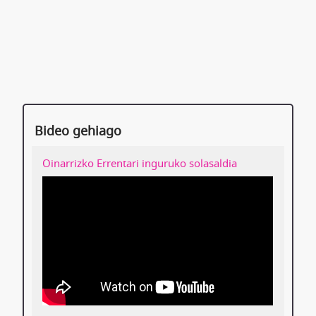
Bideo gehiago
Oinarrizko Errentari inguruko solasaldia