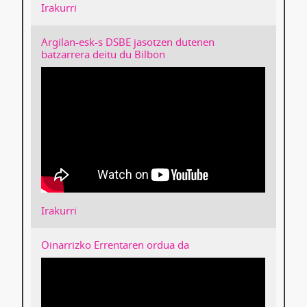
Irakurri
Argilan-esk-s DSBE jasotzen dutenen
batzarrera deitu du Bilbon
Irakurri
Oinarrizko Errentaren ordua da