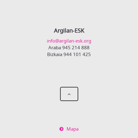
Argilan-ESK
info@argilan-esk.org
Araba 945 214 888
Bizkaia 944 101 425
Mapa