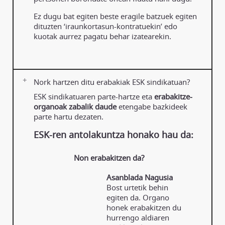
Ez dugu bat egiten beste eragile batzuek egiten
dituzten ‘iraunkortasun-kontratuekin’ edo
kuotak aurrez pagatu behar izatearekin.
Nork hartzen ditu erabakiak ESK sindikatuan?
ESK sindikatuaren parte-hartze eta
erabakitze-
organoak zabalik daude
etengabe bazkideek
parte hartu dezaten.
ESK-ren antolakuntza honako hau da:
Non erabakitzen da?
Asanblada Nagusia
Bost urtetik behin
egiten da. Organo
honek erabakitzen du
hurrengo aldiaren