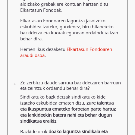
aldizkako grebak ere kontuan hartzen ditu
Elkartasun Fondoak.
Elkartasun Fondoaren laguntza jasotzeko
eskubidea izateko, gutxienez, hiru hilabeteko
bazkidetza eta kuotak egunean ordainduta izan
behar dira.
Hemen ikus dezakezu
Elkartasun Fondoaren
araudi osoa
.
Ze zerbitzu daude sartuta bazkidetzaren barruan
eta zeintzuk ordaindu behar dira?
Sindikatuko bazkidetzak sindikatuko kide
izateko eskubidea ematen dizu,
zure talentua
eta ikuspuntua emateko foroetan parte hartuz
eta lankideekin batera nahi eta behar dugun
sindikatua eraikiz
.
Bazkide orok
doako laguntza sindikala eta