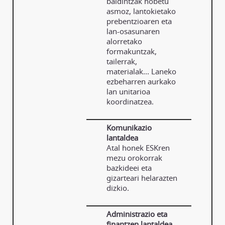
baldintzak hobetu
asmoz, lantokietako
prebentzioaren eta
lan-osasunaren
alorretako
formakuntzak,
tailerrak,
materialak... Laneko
ezbeharren aurkako
lan unitarioa
koordinatzea.
Komunikazio
lantaldea
Atal honek ESKren
mezu orokorrak
bazkideei eta
gizarteari helarazten
dizkio.
Administrazio eta
finantzen lantaldea