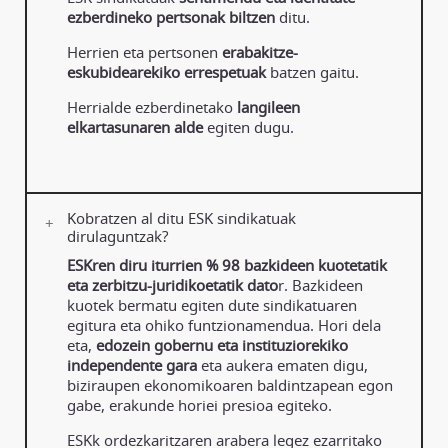
ezberdineko pertsonak biltzen
ditu.
Herrien eta pertsonen
erabakitze-
eskubidearekiko errespetuak
batzen gaitu.
Herrialde ezberdinetako
langileen
elkartasunaren alde
egiten dugu.
Kobratzen al ditu ESK sindikatuak
dirulaguntzak?
ESKren diru iturrien % 98 bazkideen kuotetatik
eta zerbitzu-juridikoetatik dato
r. Bazkideen
kuotek bermatu egiten dute sindikatuaren
egitura eta ohiko funtzionamendua. Hori dela
eta,
edozein gobernu eta instituziorekiko
independente gara
eta aukera ematen digu,
biziraupen ekonomikoaren baldintzapean egon
gabe, erakunde horiei presioa egiteko.
ESKk ordezkaritzaren arabera legez ezarritako