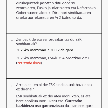
dirulaguntzak jasotzen ditu gobernu
zentralaren, Eusko Jaurlaritzaren eta Nafarroako
Gobernuaren aldetik. Diru hori sindikatuaren
urteko aurrekontuaren % 2 baino ez da.
Zenbat kide eta zer ordezkaritza du ESK
sindikatuak?
2026ko martxoan 7.300 kide gara.
2026ko martxoan, ESK-k 354 ordezkari ditu
(
zerrenda ikusi
).
Arreta egiten al die ESK sindikatuak bazkideak
ez direnei?
ESK sindikatuak ez dio atea inori ixten, ez eta
bere aholkua inori ukatu ere.
Guretzako
bazkidetza oso garrantzitsua da
, izan ere, gure