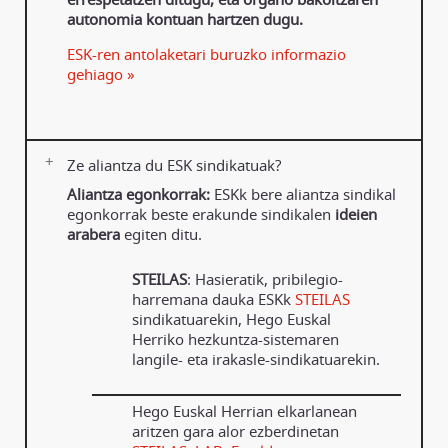
autonomia kontuan hartzen dugu.
ESK-ren antolaketari buruzko informazio
gehiago »
Ze aliantza du ESK sindikatuak?
Aliantza egonkorrak:
ESKk bere aliantza sindikal
egonkorrak beste erakunde sindikalen
ideien
arabera
egiten ditu.
STEILAS
: Hasieratik, pribilegio-
harremana dauka ESKk
STEILAS
sindikatuarekin, Hego Euskal
Herriko hezkuntza-sistemaren
langile- eta irakasle-sindikatuarekin.
Hego Euskal Herrian elkarlanean
aritzen gara alor ezberdinetan