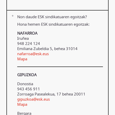
Non daude ESK sindikatuaren egoitzak?
Hona hemen ESK sindikatuaren egoitzak:
NAFARROA
Iruñea
948 224 124
Emiliana Zubeldia 5, behea 31014
nafarroa@esk.eus
Mapa
GIPUZKOA
Donostia
943 456 911
Zorroaga Pasealekua, 17 behea 20011
gipuzkoa@esk.eus
Mapa
Bergara