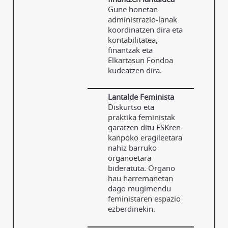
Gune honetan
administrazio-lanak
koordinatzen dira eta
kontabilitatea,
finantzak eta
Elkartasun Fondoa
kudeatzen dira.
Lantalde Feminista
Diskurtso eta
praktika feministak
garatzen ditu ESKren
kanpoko eragileetara
nahiz barruko
organoetara
bideratuta. Organo
hau harremanetan
dago mugimendu
feministaren espazio
ezberdinekin.