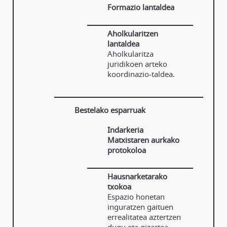
Formazio lantaldea
Aholkularitzen
lantaldea
Aholkularitza
juridikoen arteko
koordinazio-taldea.
Bestelako esparruak
Indarkeria
Matxistaren aurkako
protokoloa
Hausnarketarako
txokoa
Espazio honetan
inguratzen gaituen
errealitatea aztertzen