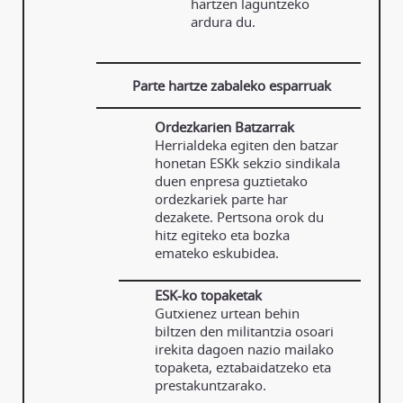
hartzen laguntzeko
ardura du.
Parte hartze zabaleko esparruak
Ordezkarien Batzarrak
Herrialdeka egiten den batzar
honetan ESKk sekzio sindikala
duen enpresa guztietako
ordezkariek parte har
dezakete. Pertsona orok du
hitz egiteko eta bozka
emateko eskubidea.
ESK-ko topaketak
Gutxienez urtean behin
biltzen den militantzia osoari
irekita dagoen nazio mailako
topaketa, eztabaidatzeko eta
prestakuntzarako.