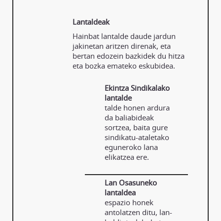
Lantaldeak
Hainbat lantalde daude jardun
jakinetan aritzen direnak, eta
bertan edozein bazkidek du hitza
eta bozka emateko eskubidea.
Ekintza Sindikalako
lantalde
talde honen ardura
da baliabideak
sortzea, baita gure
sindikatu-ataletako
eguneroko lana
elikatzea ere.
Lan Osasuneko
lantaldea
espazio honek
antolatzen ditu, lan-