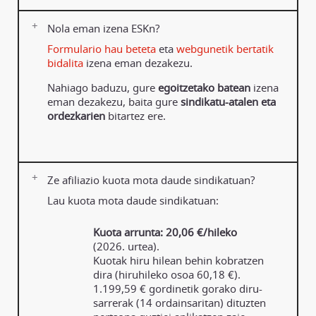
Nola eman izena ESKn?
Formulario hau beteta
eta
webgunetik bertatik
bidalita
izena eman dezakezu.
Nahiago baduzu, gure
egoitzetako batean
izena
eman dezakezu, baita gure
sindikatu-atalen eta
ordezkarien
bitartez ere.
Ze afiliazio kuota mota daude sindikatuan?
Lau kuota mota daude sindikatuan:
Kuota arrunta:
20,06 €/hileko
(2026. urtea).
Kuotak hiru hilean behin kobratzen
dira (hiruhileko osoa 60,18 €).
1.199,59 € gordinetik gorako diru-
sarrerak (14 ordainsaritan) dituzten