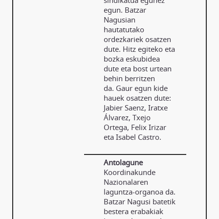
sindikatua egunez
egun. Batzar
Nagusian
hautatutako
ordezkariek osatzen
dute. Hitz egiteko eta
bozka eskubidea
dute eta bost urtean
behin berritzen
da. Gaur egun kide
hauek osatzen dute:
Jabier Saenz, Iratxe
Álvarez, Txejo
Ortega, Felix Irizar
eta Isabel Castro.
Antolagune
Koordinakunde
Nazionalaren
laguntza-organoa da.
Batzar Nagusi batetik
bestera erabakiak