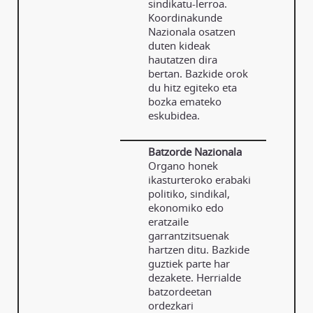
sindikatu-lerroa.
Koordinakunde
Nazionala osatzen
duten kideak
hautatzen dira
bertan. Bazkide orok
du hitz egiteko eta
bozka emateko
eskubidea.
Batzorde Nazionala
Organo honek
ikasturteroko erabaki
politiko, sindikal,
ekonomiko edo
eratzaile
garrantzitsuenak
hartzen ditu. Bazkide
guztiek parte har
dezakete. Herrialde
batzordeetan
ordezkari