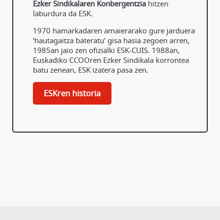
Ezker Sindikalaren Konbergentzia
hitzen
laburdura da ESK.
1970 hamarkadaren amaierarako gure jarduera
‘hautagaitza bateratu’ gisa hasia zegoen arren,
1985an jaio zen ofizialki ESK-CUIS. 1988an,
Euskadiko CCOOren Ezker Sindikala korrontea
batu zenean, ESK izatera pasa zen.
ESKren historia