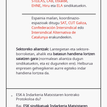
STEILAS
,
LAB
,
Etxalde
,
EHNE
,
Hiru
eta
ELA
sindikatuekin.
Espainia mailan, koordinazio-
espazioak ditugu
SAT
,
CUT Galiza
,
Confederación Intersindical
edo
Intersindical Alternativa de
Catalunya
erakundeekin.
Sektoreko aliantzak:
Lantegietan eta sektore-
borroketan, ahalik eta
batasun handiena lortzen
saiatzen gara
(normalean aliantza dugun
sindikatuekin, eta ez dugunekin ere). Helburua
enpresen gehiegikeriei aurre egiteko indar
handiena lortzea da.
ESK-k Indarkeria Matxistaren kontrako
Protokoloa du?
Bai,
ESK sindikatuak Indarkeria Matxistaren