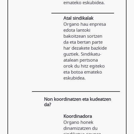
emateko eskubidea.
Atal sindikalak
Organo hau enpresa
edota lantoki
bakoitzean sortzen
da eta bertan parte
har dezakete bazkide
guztiek. Sindikatu-
atalean pertsona
orok du hitz egiteko
eta botoa emateko
eskubidea.
Non koordinatzen eta kudeatzen
da?
Koordinadora
Organo honek
dinamizatzen du