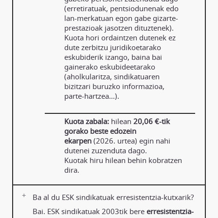
(erretiratuak, pentsiodunenak edo
lan-merkatuan egon gabe gizarte-
prestazioak jasotzen dituztenek).
Kuota hori ordaintzen dutenek ez
dute zerbitzu juridikoetarako
eskubiderik izango, baina bai
gainerako eskubideetarako
(aholkularitza, sindikatuaren
bizitzari buruzko informazioa,
parte-hartzea...).
Kuota zabala:
hilean
20,06 €-tik
gorako beste edozein
ekarpen
(2026. urtea) egin nahi
dutenei zuzenduta dago.
Kuotak hiru hilean behin kobratzen
dira.
Ba al du ESK sindikatuak erresistentzia-kutxarik?
Bai. ESK sindikatuak 2003tik bere
erresistentzia-