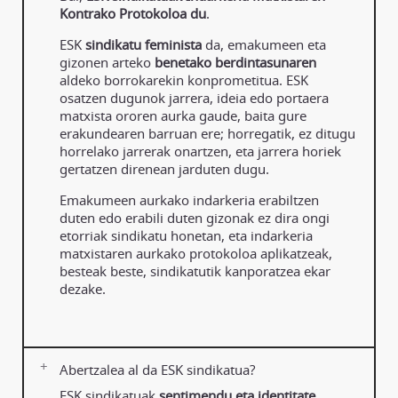
Kontrako Protokoloa du
.
ESK
sindikatu feminista
da, emakumeen eta
gizonen arteko
benetako berdintasunaren
aldeko borrokarekin konprometitua. ESK
osatzen dugunok jarrera, ideia edo portaera
matxista ororen aurka gaude, baita gure
erakundearen barruan ere; horregatik, ez ditugu
horrelako jarrerak onartzen, eta jarrera horiek
gertatzen direnean jarduten dugu.
Emakumeen aurkako indarkeria erabiltzen
duten edo erabili duten gizonak ez dira ongi
etorriak sindikatu honetan, eta indarkeria
matxistaren aurkako protokoloa aplikatzeak,
besteak beste, sindikatutik kanporatzea ekar
dezake.
Abertzalea al da ESK sindikatua?
ESK sindikatuak
sentimendu eta identitate