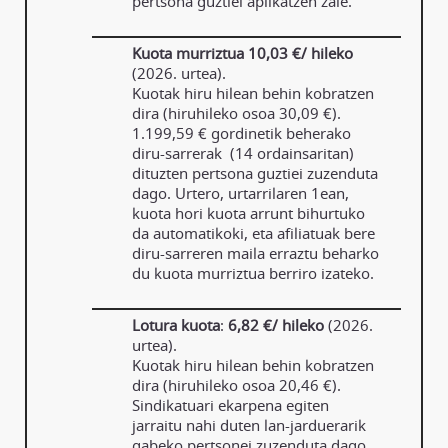
pertsona guztiei aplikatzen zaie.
Kuota murriztua
10,03 €/ hileko
(2026. urtea).
Kuotak hiru hilean behin kobratzen
dira (hiruhileko osoa 30,09 €).
1.199,59 € gordinetik beherako
diru-sarrerak (14 ordainsaritan)
dituzten pertsona guztiei zuzenduta
dago. Urtero, urtarrilaren 1ean,
kuota hori kuota arrunt bihurtuko
da automatikoki, eta afiliatuak bere
diru-sarreren maila erraztu beharko
du kuota murriztua berriro izateko.
Lotura kuota
:
6,82 €/ hileko
(2026.
urtea).
Kuotak hiru hilean behin kobratzen
dira (hiruhileko osoa 20,46 €).
Sindikatuari ekarpena egiten
jarraitu nahi duten lan-jarduerarik
gabeko pertsonei zuzenduta dago