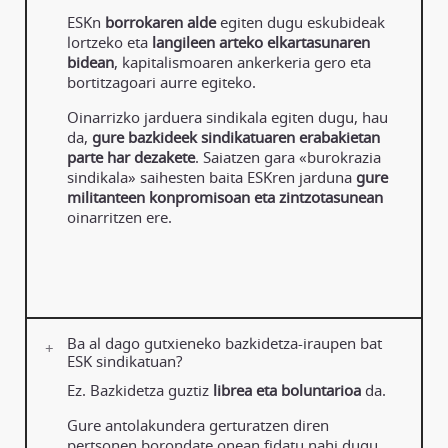
ESKn
borrokaren alde
egiten dugu eskubideak
lortzeko eta
langileen arteko elkartasunaren
bidean
, kapitalismoaren ankerkeria gero eta
bortitzagoari aurre egiteko.
Oinarrizko jarduera sindikala egiten dugu, hau
da,
gure bazkideek sindikatuaren erabakietan
parte har dezakete
. Saiatzen gara «burokrazia
sindikala» saihesten baita ESKren jarduna
gure
militanteen konpromisoan eta zintzotasunean
oinarritzen ere.
Ba al dago gutxieneko bazkidetza-iraupen bat
ESK sindikatuan?
Ez. Bazkidetza guztiz
librea eta boluntarioa
da.
Gure antolakundera gerturatzen diren
pertsonen borondate onean fidatu nahi dugu.