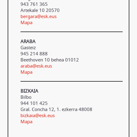
943 761 365
Artekale 10 20570
bergara@esk.eus
Mapa
ARABA
Gasteiz
945 214 888
Beethoven 10 behea 01012
araba@esk.eus
Mapa
BIZKAIA
Bilbo
944 101 425
Gral. Concha 12, 1. ezkerra 48008
bizkaia@esk.eus
Mapa