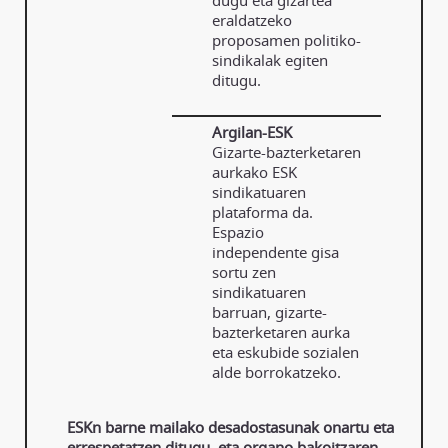
dugu eta gizartea
eraldatzeko
proposamen politiko-
sindikalak egiten
ditugu.
Argilan-ESK
Gizarte-bazterketaren
aurkako ESK
sindikatuaren
plataforma da.
Espazio
independente gisa
sortu zen
sindikatuaren
barruan, gizarte-
bazterketaren aurka
eta eskubide sozialen
alde borrokatzeko.
ESKn barne mailako desadostasunak onartu eta
errespetatzen ditugu, eta organo bakoitzaren