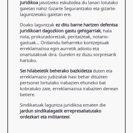
juridikoa
jasotzeko eskubidea du lanari lotutako
gaietan nahiz Gizarte Segurantzako eta gizarte-
laguntzetako gaietan ere.
Doako laguntzak
ez ditu barne hartzen defentsa
juridikoari dagozkion gastu gehigarriak
, hala
nola, prokuradoretzak, peritatzeak, notario-
gastuak... Ordaindu beharreko kontzeptuak
erreklamazioa egin aurretik adostu eta
onartutakoak dira. Gurekin ez duzu sorpresarik
hartuko.
Sei hilabetetik beherako bazkidetza
duten eta
erreklamazio judizialak hasi behar dituzten
pertsonei lortutako irabazien ehuneko bat
kobratuko zaie, erreklamazioa irabazten denean
betiere.
Sindikatuak laguntza juridikoa ematen die
jardun sindikalagatik errepresaliatutako
ordezkari eta militanteei
.