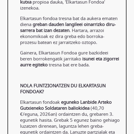
kutxa
propioa dauka, 'Elkartasun Fondoa'
izenekoa.
Elkartasun fondoa tresna bat da aukera ematen
diena
greban dauden langileei oinarrizko diru-
sarrera bat izan dezaten
. Hartara, arrazoi
ekonomikoak ez dira greba edo borroka-
prozesu batean ez jarraitzeko oztopo.
Gainera, Elkartasun Fondoa gure bazkideei
beren borrokengatik jarritako
isunei eta zigorrei
aurre egiteko
tresna bat ere bada.
NOLA FUNTZIONATZEN DU ELKARTASUN
FONDOAK?
Elkartasun fondoak
eguneko Lanbide Arteko
Gutxieneko Soldataren baliokidea
(40,70
€/eguna, 2026an) ordaintzen du, grebaren 3.
egunetik hasita. Grebak 5 egunez baino gehiago
luzatzen direnean, laguntza lehen greba-
egunetik ordaintzen da. Lanuzte partzialak eta