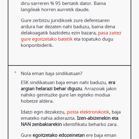
diru-sarreren % 95 bertatik dator. Baina
langileak horren aurretik daude.
Gure zerbitzu juridikoek zure defentsaren
ardura har dezaten nahi baduzu, baina dena
delakoagatik bazkidetu ezin bazara,
pasa zaitez
gure egoitzetako batetik
eta topatuko dugu
konponbiderik.
Nola eman baja sindikatuan?
ESK sindikatuan baja eman nahi baduzu,
era
argian helarazi behar diguzu
. Arrazoiak jakin
nahiko genituzke gure lan egiteko modua
hobetze aldera.
Idatzi egin dezakezu,
posta elektronikotik
, baja
emateko nahia adierazita.
Izen-abizenekin eta
NAN zenbakiarekin
identifikatu beharko zara.
Gure
egoitzetako edozeinetan
ere baja eman