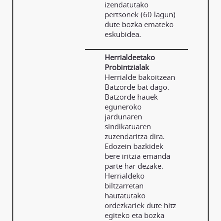
izendatutako
pertsonek (60 lagun)
dute bozka emateko
eskubidea.
Herrialdeetako
Probintzialak
Herrialde bakoitzean
Batzorde bat dago.
Batzorde hauek
eguneroko
jardunaren
sindikatuaren
zuzendaritza dira.
Edozein bazkidek
bere iritzia emanda
parte har dezake.
Herrialdeko
biltzarretan
hautatutako
ordezkariek dute hitz
egiteko eta bozka