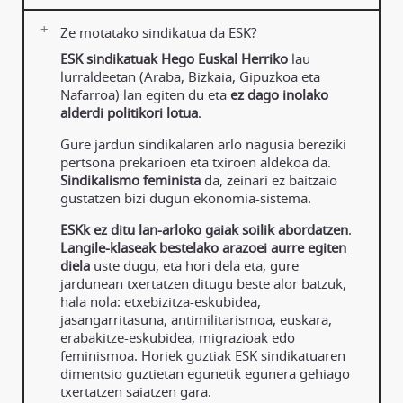
Ze motatako sindikatua da ESK?
ESK sindikatuak Hego Euskal Herriko
lau
lurraldeetan (Araba, Bizkaia, Gipuzkoa eta
Nafarroa) lan egiten du eta
ez dago inolako
alderdi politikori lotua
.
Gure jardun sindikalaren arlo nagusia bereziki
pertsona prekarioen eta txiroen aldekoa da.
Sindikalismo feminista
da, zeinari ez baitzaio
gustatzen bizi dugun ekonomia-sistema.
ESKk ez ditu lan-arloko gaiak soilik abordatzen
.
Langile-klaseak bestelako arazoei aurre egiten
diela
uste dugu, eta hori dela eta, gure
jardunean txertatzen ditugu beste alor batzuk,
hala nola: etxebizitza-eskubidea,
jasangarritasuna, antimilitarismoa, euskara,
erabakitze-eskubidea, migrazioak edo
feminismoa. Horiek guztiak ESK sindikatuaren
dimentsio guztietan egunetik egunera gehiago
txertatzen saiatzen gara.