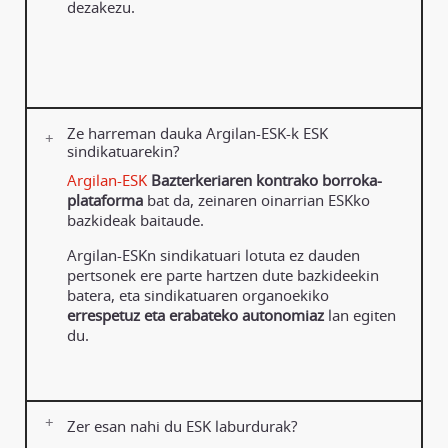
dezakezu.
Ze harreman dauka Argilan-ESK-k ESK
sindikatuarekin?
Argilan-ESK
Bazterkeriaren kontrako borroka-
plataforma
bat da, zeinaren oinarrian ESKko
bazkideak baitaude.
Argilan-ESKn sindikatuari lotuta ez dauden
pertsonek ere parte hartzen dute bazkideekin
batera, eta sindikatuaren organoekiko
errespetuz eta erabateko autonomiaz
lan egiten
du.
Zer esan nahi du ESK laburdurak?