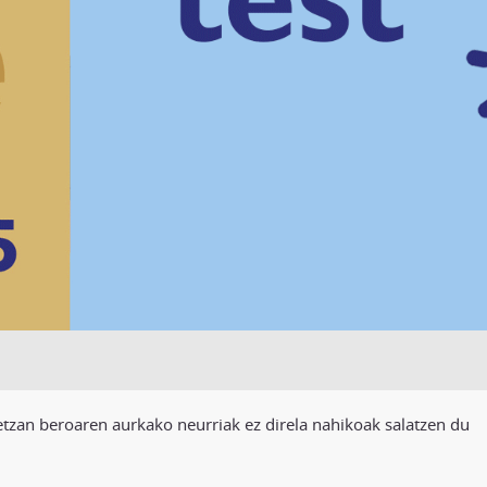
tzan beroaren aurkako neurriak ez direla nahikoak salatzen du