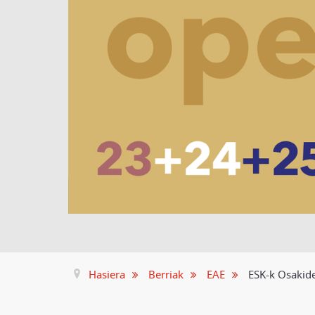
Hasiera
Berriak
EAE
ESK-k Osakide