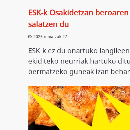
ESK-k Osakidetzan beroaren 
salatzen du
2026 maiatzak 27
ESK-k ez du onartuko langileen
ekiditeko neurriak hartuko dit
bermatzeko guneak izan behar 