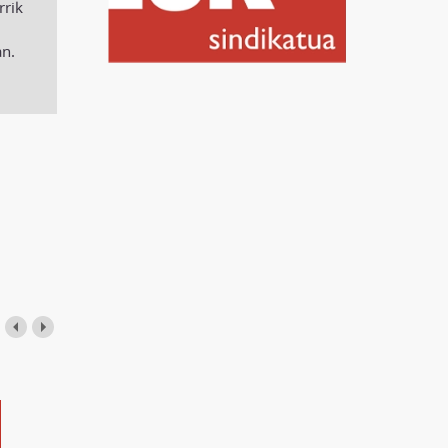
rrik
an.