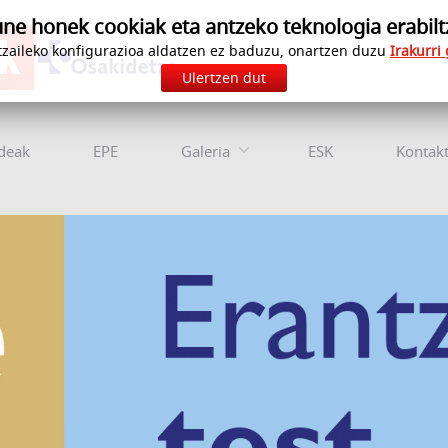
e honek cookiak eta antzeko teknologia erabilt
zaileko konfigurazioa aldatzen ez baduzu, onartzen duzu
Irakurri
Ulertzen dut
deak
EPE
Galeria
ESK
Kontak