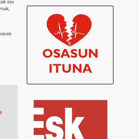
zak eta
emak,
tokiek
a