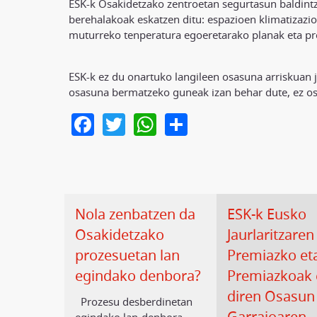
ESK-k Osakidetzako zentroetan segurtasun baldintz
berehalakoak eskatzen ditu: espazioen klimatizazio
muturreko tenperatura egoeretarako planak eta pro
ESK-k ez du onartuko langileen osasuna arriskuan j
osasuna bermatzeko guneak izan behar dute, ez os
Facebook
Twitter
WhatsApp
Share
Nola zenbatzen da
ESK-k Eusko
Osakidetzako
Jaurlaritzaren
prozesuetan lan
Premiazko et
egindako denbora?
Premiazkoak 
diren Osasun
Prozesu desberdinetan
Garraioaren
egindako lan‑denbora