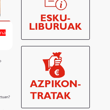
una
o
uztuan?