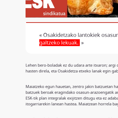
« Osakidetzako lantokiek osasu
galtzeko lekuak.
»
Lehen bero-boladak ez du udara arte itxaron; argi
hasten direla, eta Osakidetza etxeko lanak egin ga
Maiatzeko egun hauetan, zentro jakin batzuetan har
batzuek beroak eragindako osasun-arazoengatik arr
ESK-tik plan integralak exijitzen ditugu eta ez ada
itogarriarekin lanean hastea. Maiatzean horrela bag