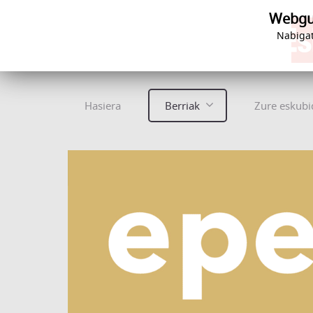
Webgun
Nabigat
Hasiera
Berriak
Zure eskubi