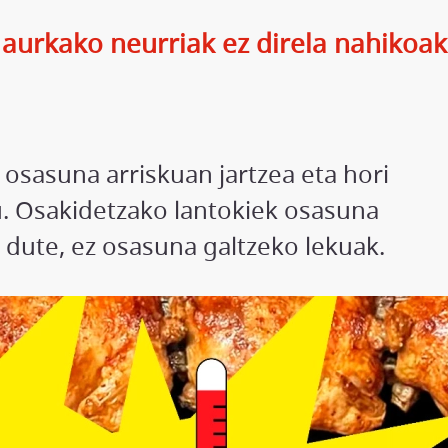
aurkako neurriak ez direla nahikoak
 osasuna arriskuan jartzea eta hori
u. Osakidetzako lantokiek osasuna
dute, ez osasuna galtzeko lekuak.