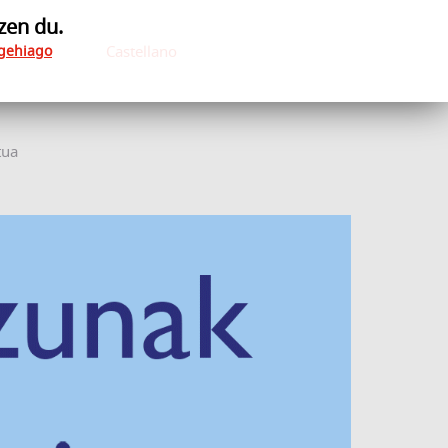
zen du.
 gehiago
Castellano
tua