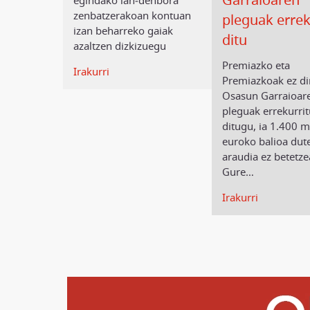
zenbatzerakoan kontuan
pleguak errek
izan beharreko gaiak
ditu
azaltzen dizkizuegu
Premiazko eta
Irakurri
Premiazkoak ez di
Osasun Garraioar
pleguak errekurri
ditugu, ia 1.400 mi
euroko balioa dut
araudia ez betetze
Gure
…
Irakurri