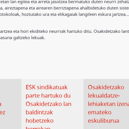
etan lan egitea eta arreta jasotzea bermatuko duten neurri zehat
a, aireztapena eta airearen berriztapena ahalbidetuko duten sist
tokoloak, hoztutako ura eta elikagaiak langileen eskura jartzea…
artzea eta hori ekiditeko neurriak hartuko ditu. Osakidetzako lan
asuna galtzeko lekuak.
ESK sindikatuak
Osakidetzako
parte hartuko du
lekualdatze-
a
Osakidetzako lan
lehiaketan izen
ez
baldintzak
emateko
hobetzeko
eskuliburua
borrokan