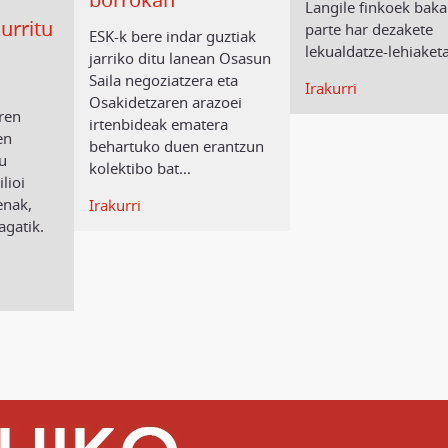
Langile finkoek baka
urritu
parte har dezakete
ESK-k bere indar guztiak
lekualdatze-lehiaket
jarriko ditu lanean Osasun
Saila negoziatzera eta
Irakurri
Osakidetzaren arazoei
ren
irtenbideak ematera
en
behartuko duen erantzun
tu
kolektibo bat
…
lioi
enak,
Irakurri
agatik.