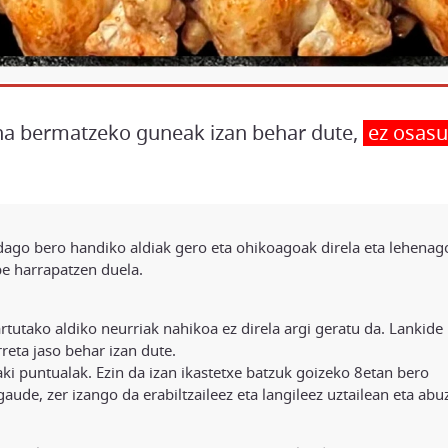
na bermatzeko guneak izan behar dute,
ez osas
 dago bero handiko aldiak gero eta ohikoagoak direla eta lehenag
be harrapatzen duela.
tutako aldiko neurriak nahikoa ez direla argi geratu da. Lankide
eta jaso behar izan dute.
baki puntualak. Ezin da izan ikastetxe batzuk goizeko 8etan bero
aude, zer izango da erabiltzaileez eta langileez uztailean eta ab