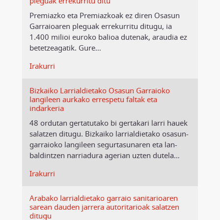
pleguak errekurritu ditu
Premiazko eta Premiazkoak ez diren Osasun
Garraioaren pleguak errekurritu ditugu, ia
1.400 milioi euroko balioa dutenak, araudia ez
betetzeagatik. Gure
…
Irakurri
Bizkaiko Larrialdietako Osasun Garraioko
langileen aurkako errespetu faltak eta
indarkeria
48 ordutan gertatutako bi gertakari larri hauek
salatzen ditugu. Bizkaiko larrialdietako osasun-
garraioko langileen segurtasunaren eta lan-
baldintzen narriadura agerian uzten dutela
…
Irakurri
Arabako larrialdietako garraio sanitarioaren
sarean dauden jarrera autoritarioak salatzen
ditugu