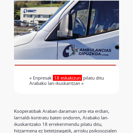
« Enpresak
18 eskakizun
pilatu ditu
Arabako lan-ikuskaritzan »
Kooperatibak Araban daraman urte eta erdian,
larrialdi-kontratu baten ondoren, Arabako lan-
ikuskaritzako 18 errekerimendu pilatu ditu,
hitzarmena ez betetzeagatik, arrisku psikosozialen