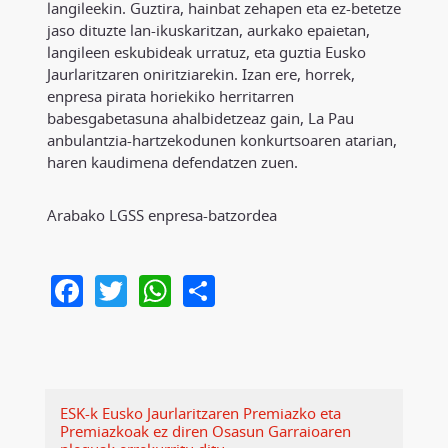
langileekin. Guztira, hainbat zehapen eta ez-betetze
jaso dituzte lan-ikuskaritzan, aurkako epaietan,
langileen eskubideak urratuz, eta guztia Eusko
Jaurlaritzaren oniritziarekin. Izan ere, horrek,
enpresa pirata horiekiko herritarren
babesgabetasuna ahalbidetzeaz gain, La Pau
anbulantzia-hartzekodunen konkurtsoaren atarian,
haren kaudimena defendatzen zuen.
Arabako LGSS enpresa-batzordea
Facebook
Twitter
WhatsApp
Share
ESK-k Eusko Jaurlaritzaren Premiazko eta
Premiazkoak ez diren Osasun Garraioaren