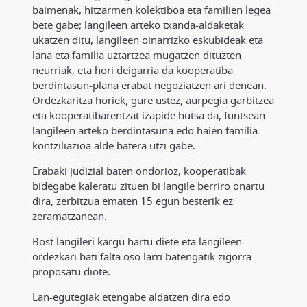
baimenak, hitzarmen kolektiboa eta familien legea
bete gabe; langileen arteko txanda-aldaketak
ukatzen ditu, langileen oinarrizko eskubideak eta
lana eta familia uztartzea mugatzen dituzten
neurriak, eta hori deigarria da kooperatiba
berdintasun-plana erabat negoziatzen ari denean.
Ordezkaritza horiek, gure ustez, aurpegia garbitzea
eta kooperatibarentzat izapide hutsa da, funtsean
langileen arteko berdintasuna edo haien familia-
kontziliazioa alde batera utzi gabe.
Erabaki judizial baten ondorioz, kooperatibak
bidegabe kaleratu zituen bi langile berriro onartu
dira, zerbitzua ematen 15 egun besterik ez
zeramatzanean.
Bost langileri kargu hartu diete eta langileen
ordezkari bati falta oso larri batengatik zigorra
proposatu diote.
Lan-egutegiak etengabe aldatzen dira edo