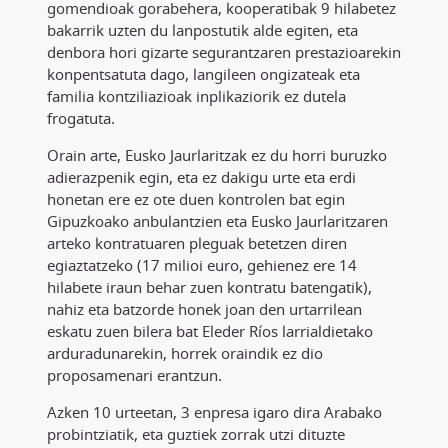
gomendioak gorabehera, kooperatibak 9 hilabetez
bakarrik uzten du lanpostutik alde egiten, eta
denbora hori gizarte segurantzaren prestazioarekin
konpentsatuta dago, langileen ongizateak eta
familia kontziliazioak inplikaziorik ez dutela
frogatuta.
Orain arte, Eusko Jaurlaritzak ez du horri buruzko
adierazpenik egin, eta ez dakigu urte eta erdi
honetan ere ez ote duen kontrolen bat egin
Gipuzkoako anbulantzien eta Eusko Jaurlaritzaren
arteko kontratuaren pleguak betetzen diren
egiaztatzeko (17 milioi euro, gehienez ere 14
hilabete iraun behar zuen kontratu batengatik),
nahiz eta batzorde honek joan den urtarrilean
eskatu zuen bilera bat Eleder Ríos larrialdietako
arduradunarekin, horrek oraindik ez dio
proposamenari erantzun.
Azken 10 urteetan, 3 enpresa igaro dira Arabako
probintziatik, eta guztiek zorrak utzi dituzte