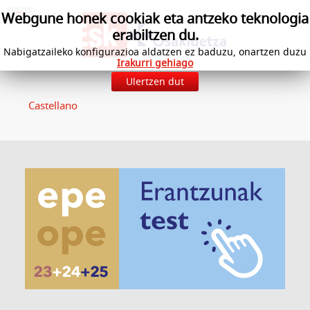
Webgune honek cookiak eta antzeko teknologia
erabiltzen du.
Nabigatzaileko konfigurazioa aldatzen ez baduzu, onartzen duzu
Irakurri gehiago
Ulertzen dut
Castellano