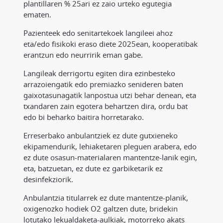
plantillaren % 25ari ez zaio urteko egutegia
ematen.
Pazienteek edo senitartekoek langileei ahoz
eta/edo fisikoki eraso diete 2025ean, kooperatibak
erantzun edo neurririk eman gabe.
Langileak derrigortu egiten dira ezinbesteko
arrazoiengatik edo premiazko senideren baten
gaixotasunagatik lanpostua utzi behar denean, eta
txandaren zain egotera behartzen dira, ordu bat
edo bi beharko baitira horretarako.
Erreserbako anbulantziek ez dute gutxieneko
ekipamendurik, lehiaketaren pleguen arabera, edo
ez dute osasun-materialaren mantentze-lanik egin,
eta, batzuetan, ez dute ez garbiketarik ez
desinfekziorik.
Anbulantzia titularrek ez dute mantentze-planik,
oxigenozko hodiek O2 galtzen dute, bridekin
lotutako lekualdaketa-aulkiak, motorreko akats