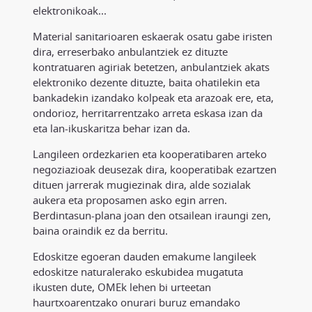
elektronikoak...
Material sanitarioaren eskaerak osatu gabe iristen
dira, erreserbako anbulantziek ez dituzte
kontratuaren agiriak betetzen, anbulantziek akats
elektroniko dezente dituzte, baita ohatilekin eta
bankadekin izandako kolpeak eta arazoak ere, eta,
ondorioz, herritarrentzako arreta eskasa izan da
eta lan-ikuskaritza behar izan da.
Langileen ordezkarien eta kooperatibaren arteko
negoziazioak deusezak dira, kooperatibak ezartzen
dituen jarrerak mugiezinak dira, alde sozialak
aukera eta proposamen asko egin arren.
Berdintasun-plana joan den otsailean iraungi zen,
baina oraindik ez da berritu.
Edoskitze egoeran dauden emakume langileek
edoskitze naturalerako eskubidea mugatuta
ikusten dute, OMEk lehen bi urteetan
haurtxoarentzako onurari buruz emandako