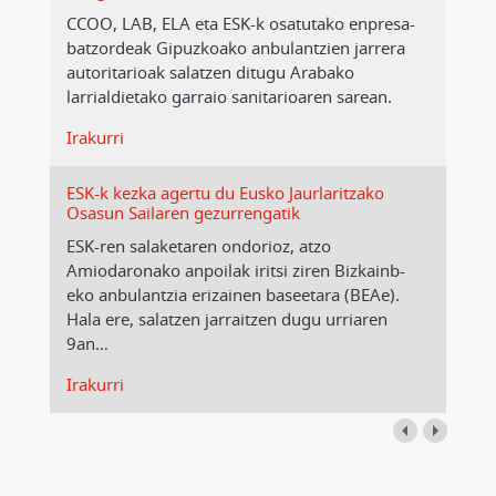
CCOO, LAB, ELA eta ESK-k osatutako enpresa-
batzordeak Gipuzkoako anbulantzien jarrera
autoritarioak salatzen ditugu Arabako
larrialdietako garraio sanitarioaren sarean.
Irakurri
ESK-k kezka agertu du Eusko Jaurlaritzako
Osasun Sailaren gezurrengatik
ESK-ren salaketaren ondorioz, atzo
Amiodaronako anpoilak iritsi ziren Bizkainb-
eko anbulantzia erizainen baseetara (BEAe).
Hala ere, salatzen jarraitzen dugu urriaren
9an
…
Irakurri