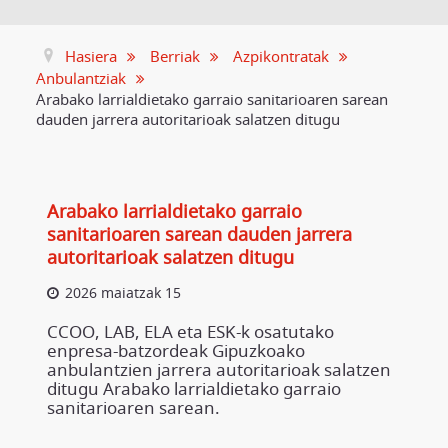
Hasiera
Berriak
Azpikontratak
Anbulantziak
Arabako larrialdietako garraio sanitarioaren sarean
dauden jarrera autoritarioak salatzen ditugu
Arabako larrialdietako garraio
sanitarioaren sarean dauden jarrera
autoritarioak salatzen ditugu
2026 maiatzak 15
CCOO, LAB, ELA eta ESK-k osatutako
enpresa-batzordeak Gipuzkoako
anbulantzien jarrera autoritarioak salatzen
ditugu Arabako larrialdietako garraio
sanitarioaren sarean.