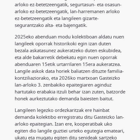
arloko ez-betetzeengatik, segurtasun- eta osasun-
arloko ez-betetzeengatik, lan-harremanen arloko
ez-betetzeengatik eta langileen gizarte-
segurantzako alta- eta bajengatik.
2025eko abenduan modu kolektiboan aldatu nuen
langileek oporrak historikoki egin izan duten
bezala askatasunez aukeratzeko duten eskubidea,
eta alde bakarretik debekatu egin nuen oporrak
abenduaren 15etik urtarrilaren 15era aukeratzea.
Langile askok data horiek baliatzen dituzte familia-
kontziliaziorako, eta 2026ko martxoan Gasteizko
lan-arloko 3. zenbakiko epaitegiaren aginduz
hartutako erabakia itzuli behar izan zuten, batzorde
honek aurkeztutako demanda baiesten baitut.
Langileen legezko ordezkaritzak ere hainbat
demanda kolektibo erregistratu ditu Gasteizko lan-
arloko epaitegian. Izan ere, kooperatibak uko
egiten dio langile guztiei urteko egutegia emateari,
ukatu eta mugatu egiten ditu senideak sartzeko