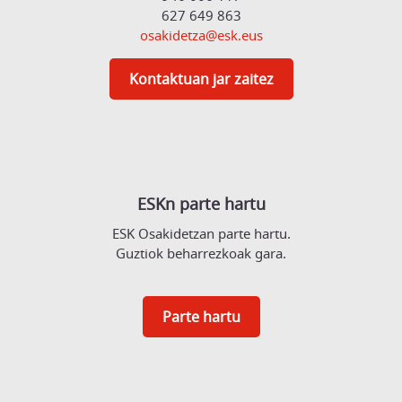
627 649 863
osakidetza@esk.eus
Kontaktuan jar zaitez
ESKn parte hartu
ESK Osakidetzan parte hartu.
Guztiok beharrezkoak gara.
Parte hartu