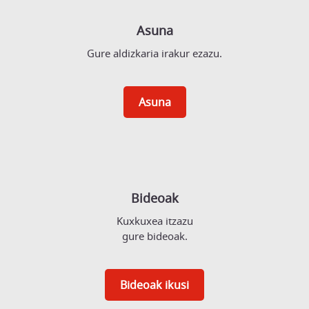
Asuna
Gure aldizkaria irakur ezazu.
Asuna
Bideoak
Kuxkuxea itzazu
gure bideoak.
Bideoak ikusi