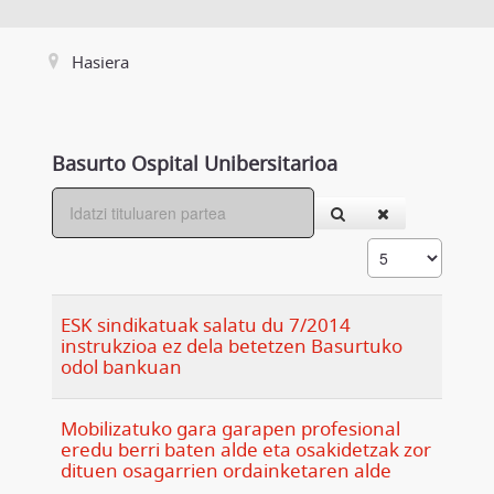
Hasiera
Basurto Ospital Unibersitarioa
ESK sindikatuak salatu du 7/2014
instrukzioa ez dela betetzen Basurtuko
odol bankuan
Mobilizatuko gara garapen profesional
eredu berri baten alde eta osakidetzak zor
dituen osagarrien ordainketaren alde