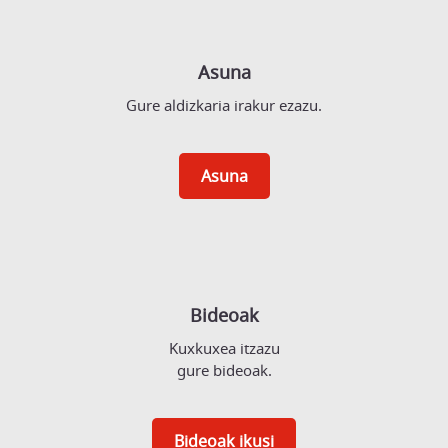
Asuna
Gure aldizkaria irakur ezazu.
Asuna
Bideoak
Kuxkuxea itzazu
gure bideoak.
Bideoak ikusi