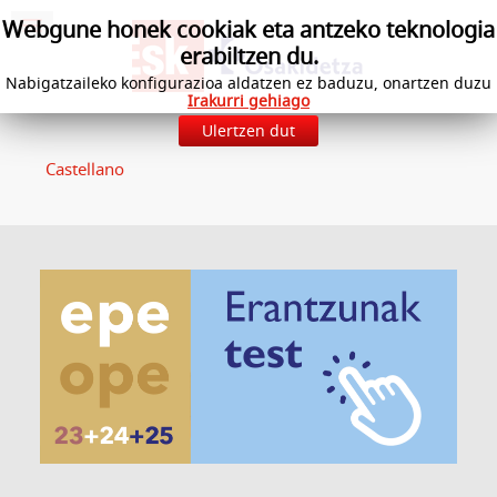
Webgune honek cookiak eta antzeko teknologia
erabiltzen du.
Nabigatzaileko konfigurazioa aldatzen ez baduzu, onartzen duzu
Irakurri gehiago
Ulertzen dut
Castellano