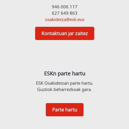
946 006 117
627 649 863
osakidetza@esk.eus
Kontaktuan jar zaitez
ESKn parte hartu
ESK Osakidetzan parte hartu.
Guztiok beharrezkoak gara.
Parte hartu