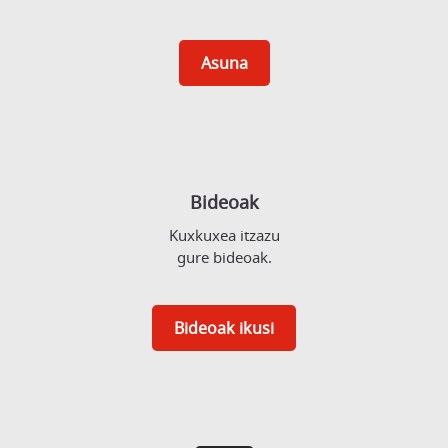
Asuna
Bideoak
Kuxkuxea itzazu
gure bideoak.
Bideoak ikusi