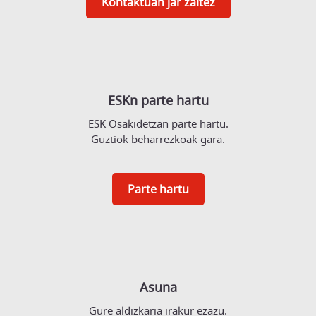
Kontaktuan jar zaitez
ESKn parte hartu
ESK Osakidetzan parte hartu.
Guztiok beharrezkoak gara.
Parte hartu
Asuna
Gure aldizkaria irakur ezazu.