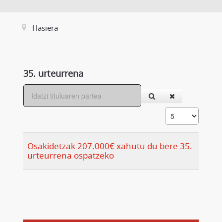
Hasiera
35. urteurrena
Osakidetzak 207.000€ xahutu du bere 35.
urteurrena ospatzeko