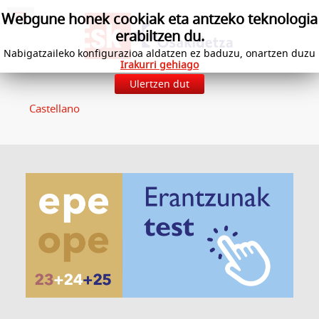
Webgune honek cookiak eta antzeko teknologia
erabiltzen du.
Nabigatzaileko konfigurazioa aldatzen ez baduzu, onartzen duzu
Irakurri gehiago
Ulertzen dut
Castellano