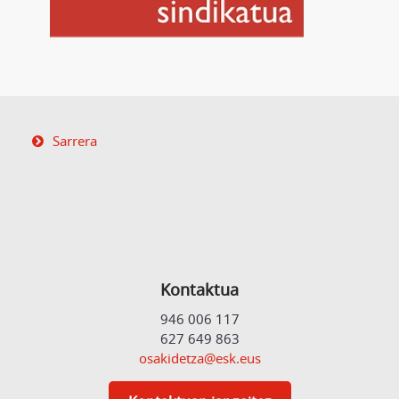
Sarrera
Kontaktua
946 006 117
627 649 863
osakidetza@esk.eus