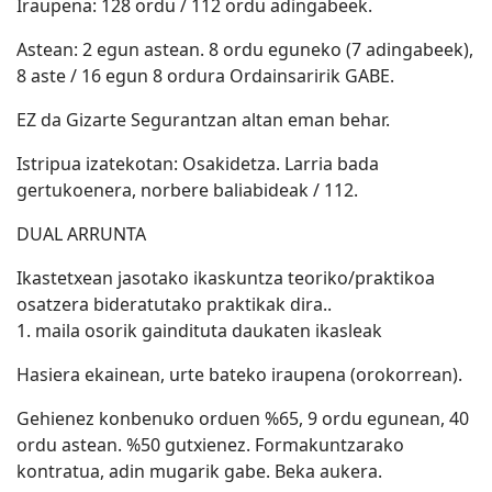
Iraupena: 128 ordu / 112 ordu adingabeek.
Astean: 2 egun astean. 8 ordu eguneko (7 adingabeek),
8 aste / 16 egun 8 ordura Ordainsaririk GABE.
EZ da Gizarte Segurantzan altan eman behar.
Istripua izatekotan: Osakidetza. Larria bada
gertukoenera, norbere baliabideak / 112.
DUAL ARRUNTA
Ikastetxean jasotako ikaskuntza teoriko/praktikoa
osatzera bideratutako praktikak dira..
1. maila osorik gaindituta daukaten ikasleak
Hasiera ekainean, urte bateko iraupena (orokorrean).
Gehienez konbenuko orduen %65, 9 ordu egunean, 40
ordu astean. %50 gutxienez. Formakuntzarako
kontratua, adin mugarik gabe. Beka aukera.