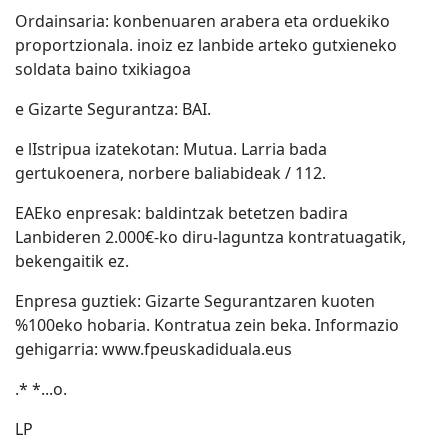
Ordainsaria: konbenuaren arabera eta orduekiko
proportzionala. inoiz ez lanbide arteko gutxieneko
soldata baino txikiagoa
e Gizarte Segurantza: BAI.
e lIstripua izatekotan: Mutua. Larria bada
gertukoenera, norbere baliabideak / 112.
EAEko enpresak: baldintzak betetzen badira
Lanbideren 2.000€-ko diru-laguntza kontratuagatik,
bekengaitik ez.
Enpresa guztiek: Gizarte Segurantzaren kuoten
%100eko hobaria. Kontratua zein beka. Informazio
gehigarria: www.fpeuskadiduala.eus
.* *...o.
LP