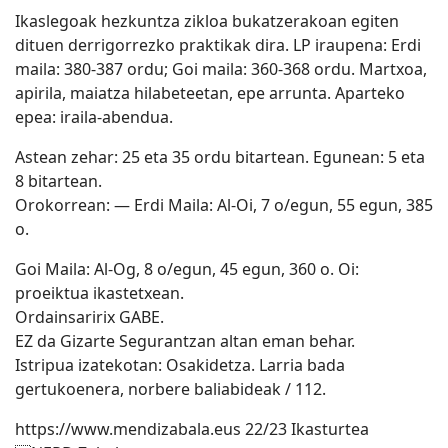
Ikaslegoak hezkuntza zikloa bukatzerakoan egiten
dituen derrigorrezko praktikak dira. LP iraupena: Erdi
maila: 380-387 ordu; Goi maila: 360-368 ordu. Martxoa,
apirila, maiatza hilabeteetan, epe arrunta. Aparteko
epea: iraila-abendua.
Astean zehar: 25 eta 35 ordu bitartean. Egunean: 5 eta
8 bitartean.
Orokorrean: — Erdi Maila: Al-Oi, 7 o/egun, 55 egun, 385
o.
Goi Maila: Al-Og, 8 o/egun, 45 egun, 360 o. Oi:
proeiktua ikastetxean.
Ordainsaririx GABE.
EZ da Gizarte Segurantzan altan eman behar.
Istripua izatekotan: Osakidetza. Larria bada
gertukoenera, norbere baliabideak / 112.
https://www.mendizabala.eus 22/23 Ikasturtea