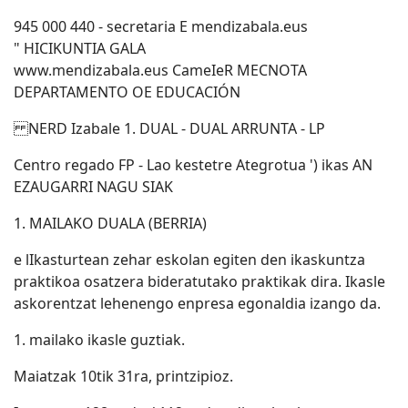
945 000 440 - secretaria E mendizabala.eus
" HICIKUNTIA GALA
www.mendizabala.eus CameIeR MECNOTA
DEPARTAMENTO OE EDUCACIÓN
NERD Izabale 1. DUAL - DUAL ARRUNTA - LP
Centro regado FP - Lao kestetre Ategrotua ') ikas AN
EZAUGARRI NAGU SIAK
1. MAILAKO DUALA (BERRIA)
e lIkasturtean zehar eskolan egiten den ikaskuntza
praktikoa osatzera bideratutako praktikak dira. Ikasle
askorentzat lehenengo enpresa egonaldia izango da.
1. mailako ikasle guztiak.
Maiatzak 10tik 31ra, printzipioz.