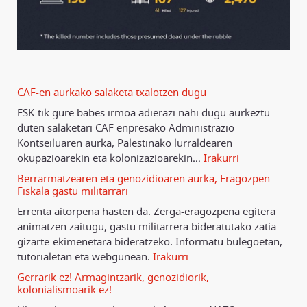
CAF-en aurkako salaketa txalotzen dugu
ESK-tik gure babes irmoa adierazi nahi dugu aurkeztu
duten salaketari CAF enpresako Administrazio
Kontseiluaren aurka, Palestinako lurraldearen
okupazioarekin eta kolonizazioarekin
…
Irakurri
Berrarmatzearen eta genozidioaren aurka, Eragozpen
Fiskala gastu militarrari
Errenta aitorpena hasten da. Zerga-eragozpena egitera
animatzen zaitugu, gastu militarrera bideratutako zatia
gizarte-ekimenetara bideratzeko. Informatu bulegoetan,
tutorialetan eta webgunean.
Irakurri
Gerrarik ez! Armagintzarik, genozidiorik,
kolonialismoarik ez!