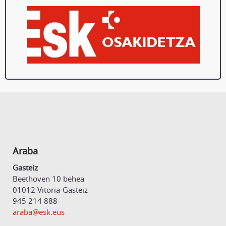
Araba
Gasteiz
Beethoven 10 behea
01012 Vitoria-Gasteiz
945 214 888
araba@esk.eus