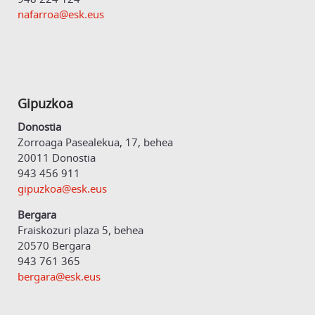
nafarroa@esk.eus
Gipuzkoa
Donostia
Zorroaga Pasealekua, 17, behea
20011 Donostia
943 456 911
gipuzkoa@esk.eus
Bergara
Fraiskozuri plaza 5, behea
20570 Bergara
943 761 365
bergara@esk.eus