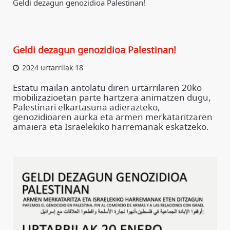
Geldi dezagun genozidioa Palestinan!
Geldi dezagun genozidioa Palestinan!
2024 urtarrilak 18
Estatu mailan antolatu diren urtarrilaren 20ko
mobilizazioetan parte hartzera animatzen dugu,
Palestinari elkartasuna adierazteko,
genozidioaren aurka eta armen merkataritzaren
amaiera eta Israelekiko harremanak eskatzeko.