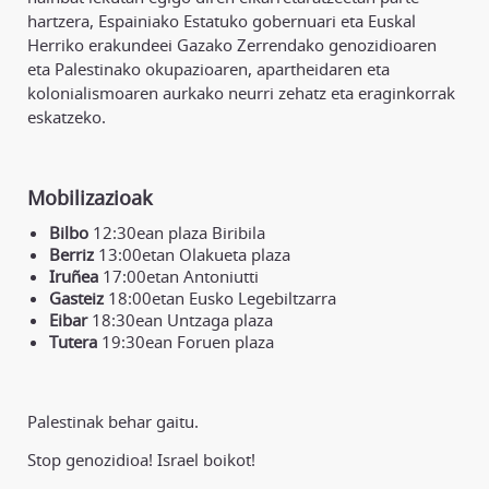
hartzera, Espainiako Estatuko gobernuari eta Euskal
Herriko erakundeei Gazako Zerrendako genozidioaren
eta Palestinako okupazioaren, apartheidaren eta
kolonialismoaren aurkako neurri zehatz eta eraginkorrak
eskatzeko.
Mobilizazioak
Bilbo
12:30ean plaza Biribila
Berriz
13:00etan Olakueta plaza
Iruñea
17:00etan Antoniutti
Gasteiz
18:00etan Eusko Legebiltzarra
Eibar
18:30ean Untzaga plaza
Tutera
19:30ean Foruen plaza
Palestinak behar gaitu.
Stop genozidioa! Israel boikot!