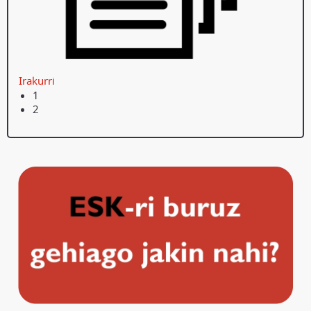
Irakurri
1
2