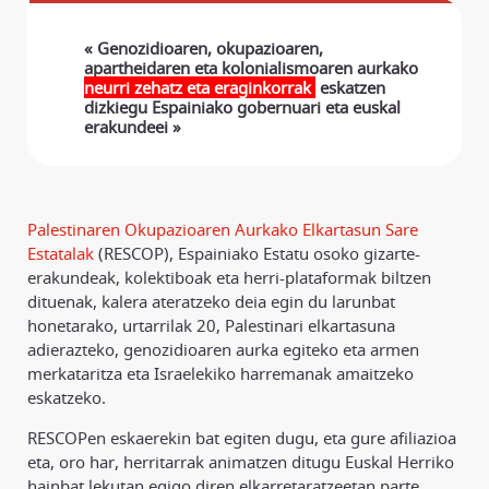
« Genozidioaren, okupazioaren,
apartheidaren eta kolonialismoaren aurkako
neurri zehatz eta eraginkorrak
eskatzen
dizkiegu Espainiako gobernuari eta euskal
erakundeei »
Palestinaren Okupazioaren Aurkako Elkartasun Sare
Estatalak
(RESCOP), Espainiako Estatu osoko gizarte-
erakundeak, kolektiboak eta herri-plataformak biltzen
dituenak, kalera ateratzeko deia egin du larunbat
honetarako, urtarrilak 20, Palestinari elkartasuna
adierazteko, genozidioaren aurka egiteko eta armen
merkataritza eta Israelekiko harremanak amaitzeko
eskatzeko.
RESCOPen eskaerekin bat egiten dugu, eta gure afiliazioa
eta, oro har, herritarrak animatzen ditugu Euskal Herriko
hainbat lekutan egigo diren elkarretaratzeetan parte