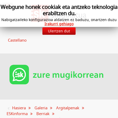
Webgune honek cookiak eta antzeko teknologia
erabiltzen du.
Nabigatzaileko konfigurazioa aldatzen ez baduzu, onartzen duzu
Irakurri gehiago
Ulertzen dut
Castellano
Hasiera
Galeria
Argitalpenak
ESKinforma
Berriak