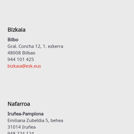
Bizkaia
Bilbo
Gral. Concha 12, 1. ezkerra
48008 Bilbao
944 101 425
bizkaia@esk.eus
Nafarroa
Iruñea-Pamplona
Emiliana Zubeldia 5, behea
31014 Iruñea
948 224 124