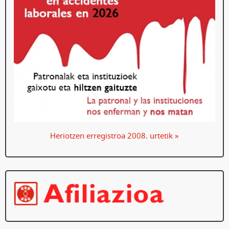
Heriotzen erregistroa 2008. urtetik »