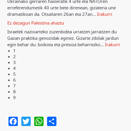
Ukrainako gerraren hasieratik 4 urte eta NATOren
erreferendumetik 40 urte bete direnean, gizateria une
dramatikoan da. Otsailaren 26an eta 27an
…
Irakurri
Ez dezagun Palestina ahaztu
Israelek nazioarteko zuzenbidea urratzen jarraitzen du
Gazan praktika genozidak eginez. Gizarte zibilak jardun
egin behar du: boikota eta presioa beharrezko
…
Irakurri
1
2
3
4
5
6
7
8
9
Facebook
Twitter
WhatsApp
Share